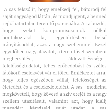
A sas felszólít, hogy emelkedj fel, bátorodj fel
saját nagyságod láttán, és mondj igent, a benned
rejlő határtalan teremtő potenciálra. Arra buzdít,
hogy ezeket kompromisszumok nélkül
bontakoztasd ki, egyetértésben belső
irányításoddal, azaz a nagy szellemmel. Ezzel
egyidőben nagy alázatot, a teremtővel szembeni
megbecsülést, áldozatkészséget,
felelősségtudatot, teljes erőbedobást és széles
látókörű cselekvést vár el tőled. Emlékeztet arra,
hogy teljes egészében vállalj felelősséget az
életedért és a cselekedeteidért. A sas- medicina
megköveteli, hogy kövesd a szív erejét és a nagy
szellem utasításait, valamint azt, hogy kiállj
magadért, képviseld saját utadat. A sas