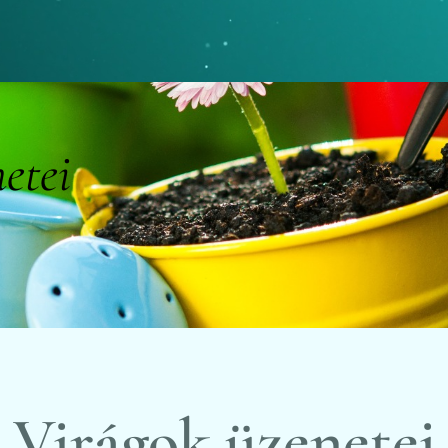
etei
Virágok üzenetei