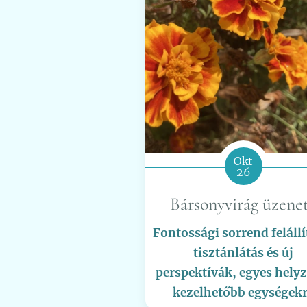
Okt
26
Bársonyvirág üzene
Fontossági sorrend felállí
tisztánlátás és új
perspektívák, egyes hely
kezelhetőbb egységek