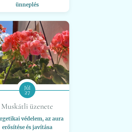
ünneplés
Júl
27
Muskátli üzenete
rgetikai védelem, az aura
erősítése és javítása