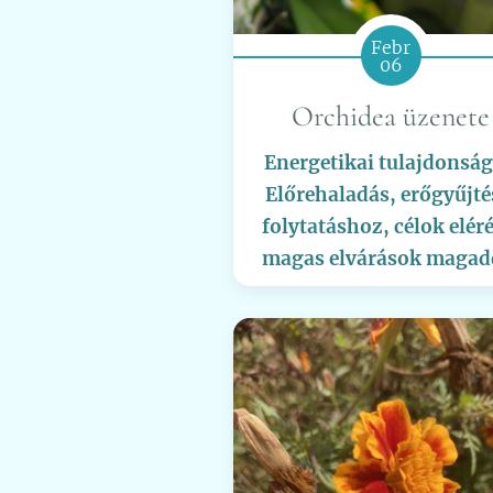
Febr
06
Orchidea üzenete
Energetikai tulajdonság
Előrehaladás, erőgyűjté
folytatáshoz, célok eléré
magas elvárások magad
szemben, kitartás