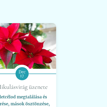
Dec
17
ikulásvirág üzenete
letcélod megtalálása és
érése, mások ösztönzése,