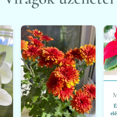
M
É
el