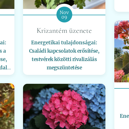
Nov
09
Krizantém üzenete
ai:
Energetikai tulajdonságai:
s a
Családi kapcsolatok erősítése,
se,
testvérek közötti rivalizálás
dal
megszüntetése
Ene