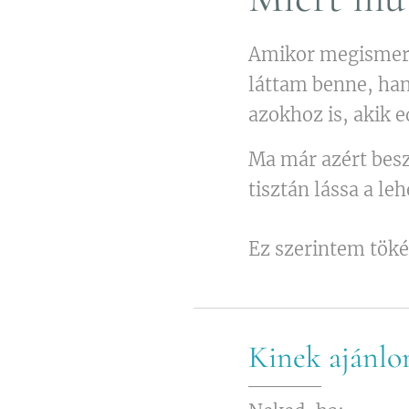
Amikor megismerte
láttam benne, han
azokhoz is, akik e
Ma már azért bes
tisztán lássa a l
Ez szerintem töké
Kinek ajánlom