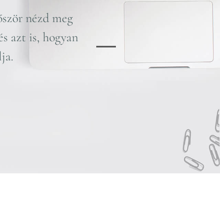
lőször nézd meg
és azt is, hogyan
ént használja.