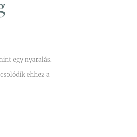
g
int egy nyaralás.
pcsolódik ehhez a