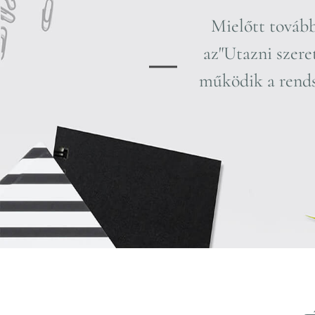
Mielőtt tovább
az"Utazni szeret
működik a ren