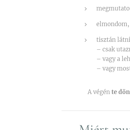
megmutatom
elmondom
tisztán látn
– csak utaz
– vagy a le
– vagy mos
👉 A végén
te dön
Miért mut