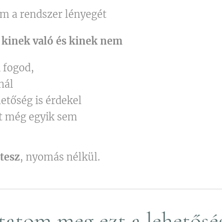
 a rendszer lényegét
,
kinek való és kinek nem
i fogod,
nál
hetőség is érdekel
t még egyik sem
tesz
, nyomás nélkül.
atom meg ezt a lehetősé