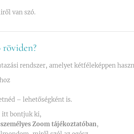
ről van szó.
ó röviden?
utazási rendszer, amelyet kétféleképpen haszn
dhoz
etnéd – lehetőségként is.
itt bontjuk ki,
, személyes Zoom tájékoztatóban
,
elmondom, miről szól az egész.