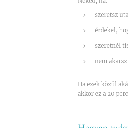
Neked, ha:
szeretsz ut
érdekel, ho
szeretnél ti
nem akarsz 
Ha ezek közül akár
akkor ez a 20 per
Hogyan tudsz