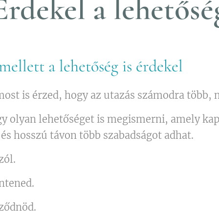
Érdekel a lehetősé
mellett a lehetőség is érdekel
ost is érzed, hogy az utazás számodra több, m
gy olyan lehetőséget is megismerni, amely ka
és hosszú távon több szabadságot adhat.
zól.
ntened.
eződnöd.