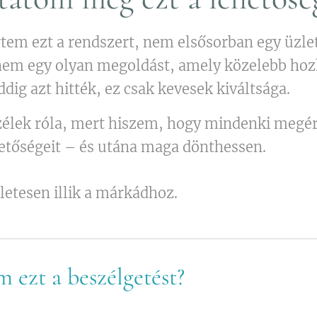
m ezt a rendszert, nem elsősorban egy üzlet
em egy olyan megoldást, amely közelebb hozh
ddig azt hitték, ez csak kevesek kiváltsága.
zélek róla, mert hiszem, hogy mindenki megé
ehetőségeit – és utána maga dönthessen.
letesen illik a márkádhoz.
 ezt a beszélgetést?