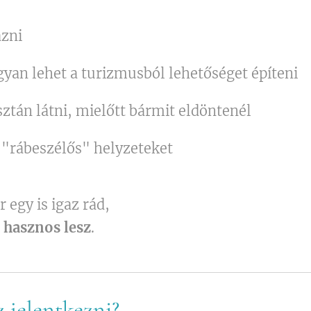
azni
gyan lehet a turizmusból lehetőséget építeni
sztán látni, mielőtt bármit eldöntenél
"rábeszélős" helyzeteket
 egy is igaz rád,
c
hasznos lesz
.
 jelentkezni?