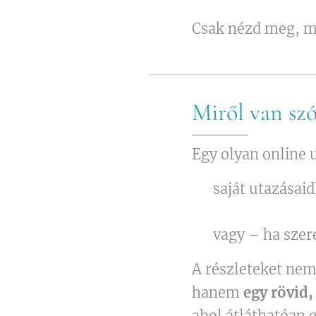
Csak nézd meg, mi
Miről van sz
Egy olyan online 
✈️ saját utazásai
🌿 vagy – ha szer
A részleteket nem 
hanem
egy rövid
ahol átláthatóan 