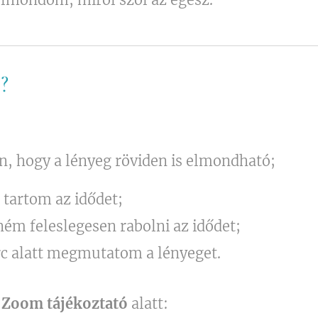
?
n, hogy a lényeg röviden is elmondható;
 tartom az idődet;
ém feleslegesen rabolni az idődet;
rc alatt megmutatom a lényeget.
 Zoom tájékoztató
alatt: