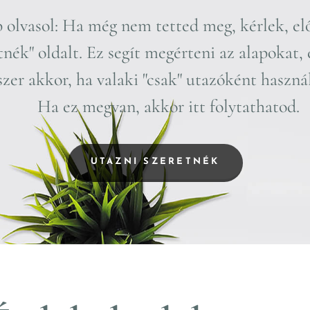
 olvasol: Ha még nem tetted meg, kérlek, e
nék" oldalt. Ez segít megérteni az alapokat, 
dszer akkor, ha valaki "csak" utazók
👉 Ha ez megvan, akkor itt folytathatod.
UTAZNI SZERETNÉK