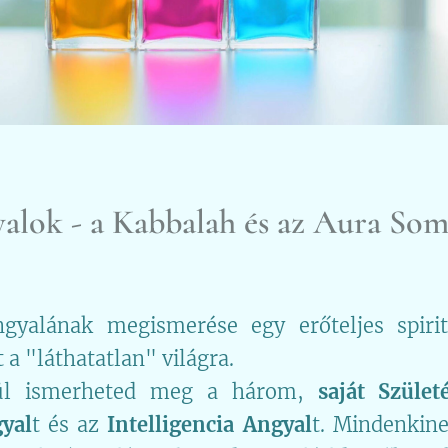
yalok - a Kabbalah és az Aura So
yalának megismerése egy erőteljes spirit
 a "láthatatlan" világra.
ül ismerheted meg a három,
saját Szület
yal
t és az
Intelligencia Angyal
t. Mindenkin