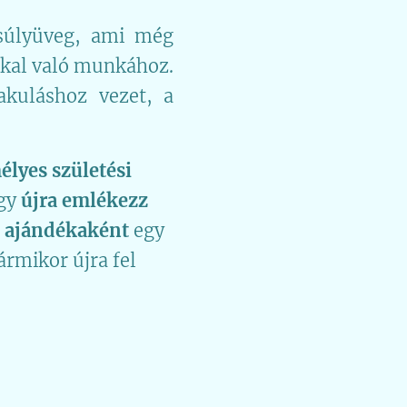
súlyüveg, ami még
okkal való munkához.
akuláshoz vezet, a
élyes születési
ogy
újra emlékezz
ó
ajándékaként
egy
ármikor újra fel