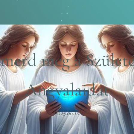
smerd meg a Születé
Angyalaidat
2025.06.18