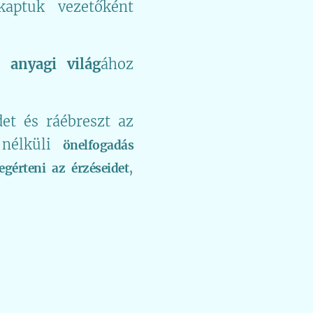
kaptuk vezetőként
az
anyagi
világ
ához
det és ráébreszt az
 nélküli
önelfogadás
,
egérteni az érzéseidet