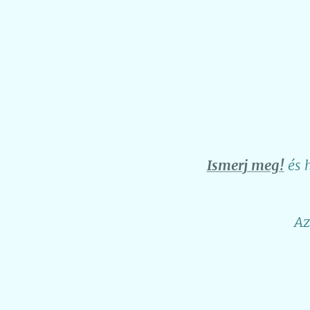
Ismerj meg!
és 
Az