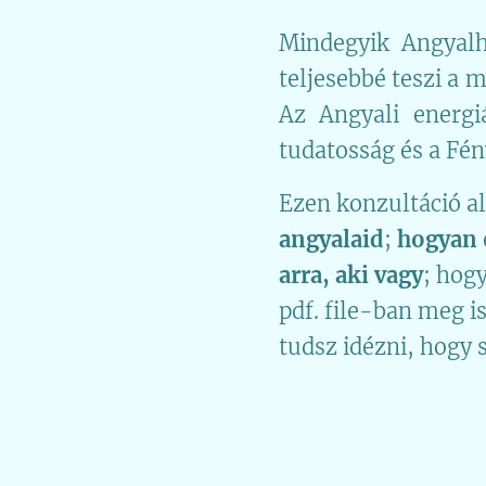
Mindegyik Angyal
teljesebbé teszi a 
Az Angyali energi
tudatosság és a Fén
Ezen konzultáció a
angyalaid
;
hogyan
arra, aki vagy
; hogy
pdf. file-ban meg i
tudsz idézni, hogy