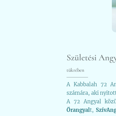
Születési Ang
tükrében
A Kabbalah 72 Ang
számára, aki nyitott
A 72 Angyal köz
Őrangyal
t,
SzívAng