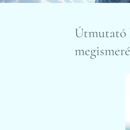
Útmutató k
megismeré