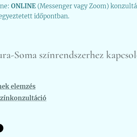
íne:
ONLINE
(Messenger vagy Zoom) konzultác
egyeztetett időpontban.
ra-Soma színrendszerhez kapcso
ínek elemzés
zínkonzultáció