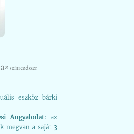
ma
színrendszer
®
uális eszköz bárki
ési Angyalodat
: az
ek megvan a saját
3