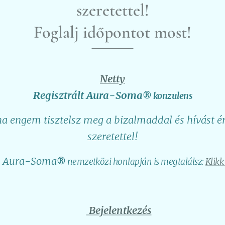
szeretettel!
Foglalj időpontot most!
Netty
Regisztrált Aura-Soma
®
konzulens
ha engem tisztelsz meg a bizalmaddal és hívást ér
szeretettel!
 Aura-Soma
®
nemzetközi honlapján is megtalálsz:
Klikk
👉
Bejelentkezés