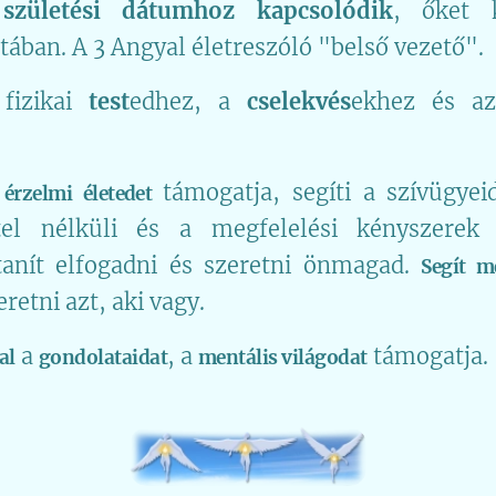
a
születési dátumhoz kapcsolódik
, őket 
tában. A 3 Angyal életreszóló "belső vezető".
fizikai
test
edhez, a
cselekvés
ekhez és 
z
támogatja, segíti a szívügyei
érzelmi életedet
tel nélküli és a megfelelési kényszerek
tanít elfogadni és szeretni önmagad.
Segít m
retni azt, aki vagy.
a
, a
támogatja.
al
gondolataidat
mentális világodat