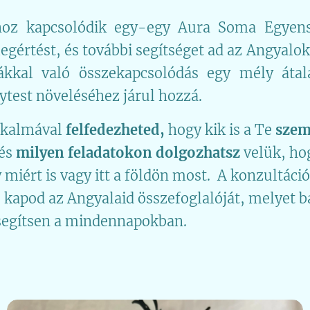
hoz kapcsolódik egy-egy Aura Soma Egyen
megértést, és további segítséget ad az Angyal
ákkal való összekapcsolódás egy mély átal
ytest növeléséhez járul hozzá.
lkalmával
felfedezheted,
hogy kik is a Te
szem
és
milyen feladatokon dolgozhatsz
velük, h
 miért is vagy itt a földön most. A konzultáci
s kapod az Angyalaid összefoglalóját, melyet b
 segítsen a mindennapokban.