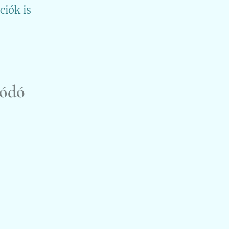
iók is
lódó