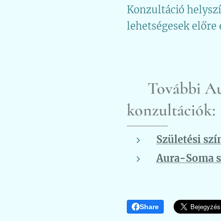
Konzultáció helysz
lehetségesek előre 
👉
További Au
konzultációk:
Születési sz
Aura-Soma s
Share