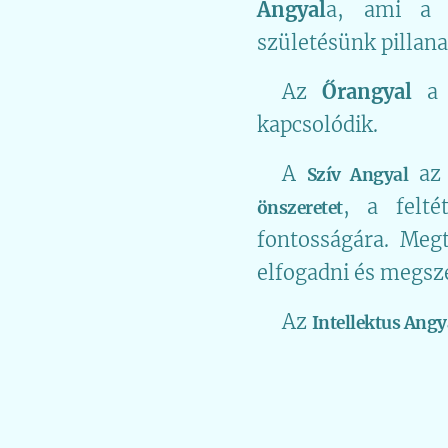
Angyal
a, ami 
születésünk pillana
🪽Az
Őrangyal
a 
kapcsolódik.
🪽A
a
Szív Angyal
, a felté
önszeretet
fontosságára. Meg
elfogadni és megsze
🪽Az
Intellektus Angy