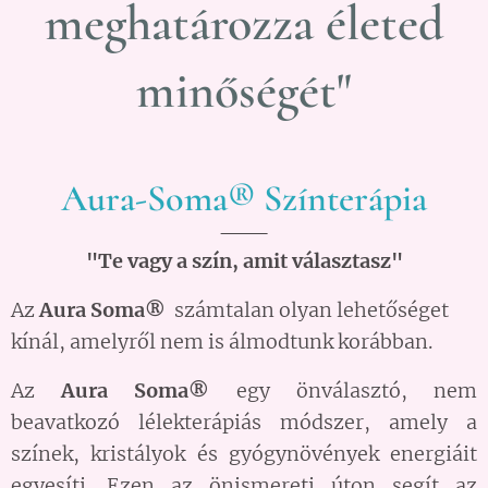
meghatározza életed
minőségét"
Aura-Soma® Színterápia
"Te vagy a szín, amit választasz"
Az
Aura Soma®
számtalan olyan lehetőséget
kínál, amelyről nem is álmodtunk korábban.
Az
Aura Soma®
egy önválasztó, nem
beavatkozó lélekterápiás módszer, amely a
színek, kristályok és gyógynövények energiáit
egyesíti. Ezen az önismereti úton segít az