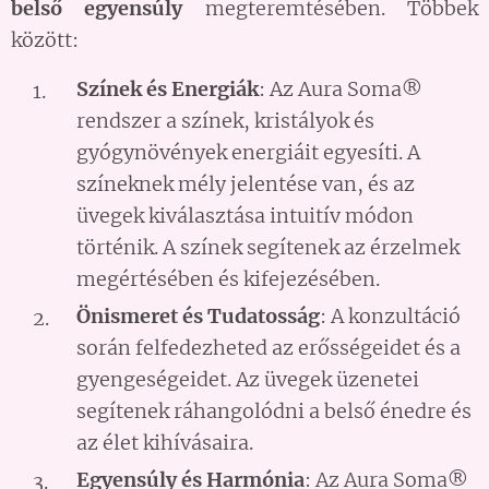
belső egyensúly
megteremtésében. Többek
között:
Színek és Energiák
: Az Aura Soma®
rendszer a színek, kristályok és
gyógynövények energiáit egyesíti. A
színeknek mély jelentése van, és az
üvegek kiválasztása intuitív módon
történik. A színek segítenek az érzelmek
megértésében és kifejezésében.
Önismeret és Tudatosság
: A konzultáció
során felfedezheted az erősségeidet és a
gyengeségeidet. Az üvegek üzenetei
segítenek ráhangolódni a belső énedre és
az élet kihívásaira.
Egyensúly és Harmónia
: Az Aura Soma®