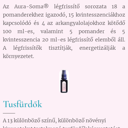
Az Aura-Soma® légfrissítő sorozata 18 a
pomanderekhez igazodó, 15 kvintesszenciákhoz
kapcsolódó és 4 az arkangyalolajokhoz kötődő
100 ml-es, valamint 5 pomander és 5
kvintesszencia 20 ml-es légfrissítő elemből áll.
A légfrissítők tisztítják, energetizálják a
környezetet.
Tusfürdők
A 13 különböző színű, különböző növényi