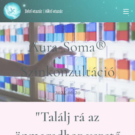
Belső utazás | Külső utazás
Aura-Soma®
Színkonzultáció
2024.06.20
"Találj rá az