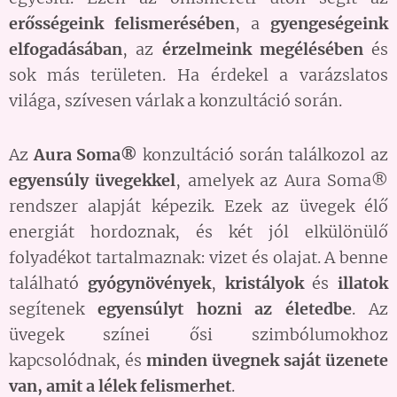
erősségeink
felismerésében
, a
gyengeségeink
elfogadásában
, az
érzelmeink megélésében
és
sok más területen. Ha érdekel a varázslatos
világa, szívesen várlak a konzultáció során.
Az
Aura Soma®
konzultáció során találkozol az
egyensúly üvegekkel
, amelyek az Aura Soma®
rendszer alapját képezik. Ezek az üvegek élő
energiát hordoznak, és két jól elkülönülő
folyadékot tartalmaznak: vizet és olajat. A benne
található
gyógynövények
,
kristályok
és
illatok
segítenek
egyensúlyt hozni az életedbe
. Az
üvegek színei ősi szimbólumokhoz
kapcsolódnak, és
minden üvegnek saját üzenete
van, amit a lélek felismerhet
.