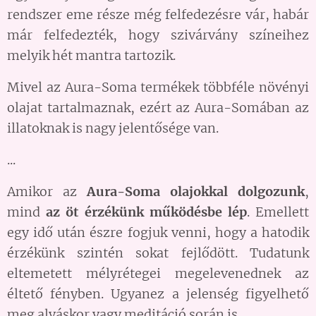
rendszer eme része még felfedezésre vár, habár
már felfedezték, hogy szivárvány színeihez
melyik hét mantra tartozik.
Mivel az Aura-Soma termékek többféle növényi
olajat tartalmaznak, ezért az Aura-Somában az
illatoknak is nagy jelentősége van.
...
Amikor az
Aura-Soma olajokkal dolgozunk
,
mind
az öt érzékünk működésbe lép
. Emellett
egy idő után észre fogjuk venni, hogy a hatodik
érzékünk szintén sokat fejlődött. Tudatunk
eltemetett mélyrétegei megelevenednek az
éltető fényben. Ugyanez a jelenség figyelhető
meg alváskor vagy meditáció során is.