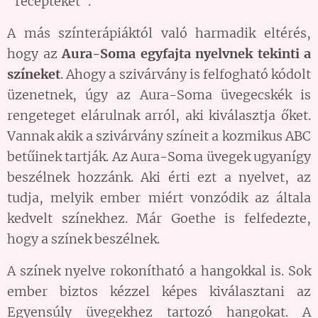
"recepteket".
A más színterápiáktól való harmadik eltérés,
hogy az
Aura-Soma egyfajta nyelvnek tekinti a
színeket
. Ahogy a szivárvány is felfogható kódolt
üzenetnek, úgy az Aura-Soma üvegecskék is
rengeteget elárulnak arról, aki kiválasztja őket.
Vannak akik a szivárvány színeit a kozmikus ABC
betűinek tartják. Az Aura-Soma üvegek ugyanígy
beszélnek hozzánk. Aki érti ezt a nyelvet, az
tudja, melyik ember miért vonzódik az általa
kedvelt színekhez. Már Goethe is felfedezte,
hogy a színek beszélnek.
A színek nyelve rokonítható a hangokkal is. Sok
ember biztos kézzel képes kiválasztani az
Egyensúly üvegekhez tartozó hangokat. A