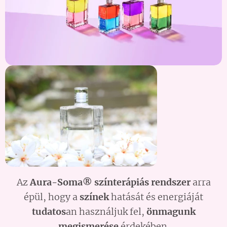
Az
Aura-Soma® színterápiás rendszer
arra
épül, hogy a
színek
hatását és energiáját
tudatos
an használjuk fel,
önmagunk
megismerése
érdekében.