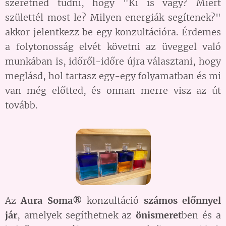
szeretnéd tudni, hogy "Ki is vagy? Miért
születtél most le? Milyen energiák segítenek?"
akkor jelentkezz be egy konzultációra. Érdemes
a folytonosság elvét követni az üveggel való
munkában is, időről-időre újra választani, hogy
meglásd, hol tartasz egy-egy folyamatban és mi
van még előtted, és onnan merre visz az út
tovább.
Az
Aura Soma®
konzultáció
számos előnnyel
jár
, amelyek segíthetnek az
önismeret
ben és a