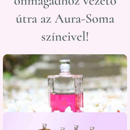
önmagadhoz vezető
útra az Aura-Soma
színeivel!