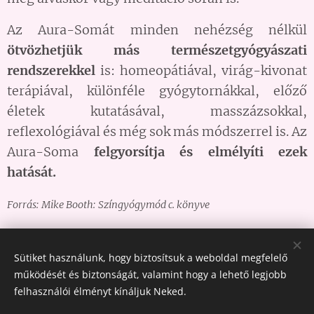
Az Aura-Somát minden nehézség nélkül
ötvözhetjük más természetgyógyászati
rendszerekkel
is: homeopátiával, virág-kivonat
terápiával, különféle gyógytornákkal, előző
életek kutatásával, masszázsokkal,
reflexológiával és még sok más módszerrel is. Az
Aura-Soma
felgyorsítja és elmélyíti ezek
hatását.
Forrás: Mike Booth: Színgyógymód c. könyve
Share
Sütiket használunk, hogy biztosítsuk a weboldal megfelelő
működését és biztonságát, valamint hogy a lehető legjobb
felhasználói élményt kínáljuk Neked.