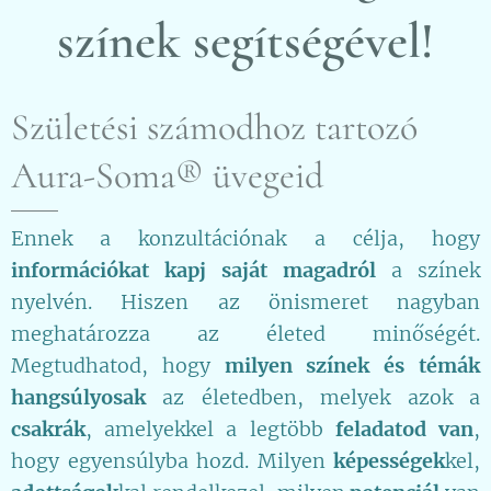
színek segítségével!
Születési számodhoz tartozó
Aura-Soma® üvegeid
Ennek a konzultációnak a célja, hogy
információkat kapj saját magadról
a színek
nyelvén. Hiszen az önismeret nagyban
meghatározza az életed minőségét.
Megtudhatod, hogy
milyen színek és témák
hangsúlyosak
az életedben, melyek azok a
csakrák
, amelyekkel a legtöbb
feladatod van
,
hogy egyensúlyba hozd. Milyen
képességek
kel,