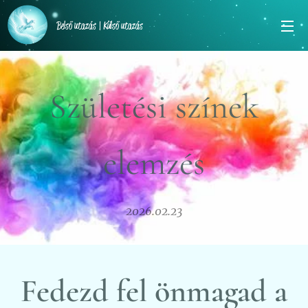
Belső utazás | Külső utazás
Születési színek
elemzés
2026.02.23
Fedezd fel önmagad a