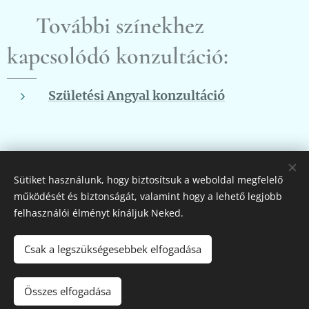
👉
További színekhez
kapcsolódó konzultáció:
Születési Angyal konzultáció
Share
Sütiket használunk, hogy biztosítsuk a weboldal megfelelő
működését és biztonságát, valamint hogy a lehető legjobb
felhasználói élményt kínáljuk Neked.
Csak a legszükségesebbek elfogadása
Fehér Pegazus
2011-2026
Összes elfogadása
Az oldalt a
Webnode
működteti
Sütik