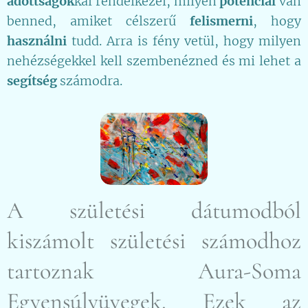
adottságok
kal rendelkezel, milyen
potenciál
van
benned, amiket célszerű
felismerni
, hogy
használni
tudd. Arra is fény vetül, hogy milyen
nehézségekkel kell szembenézned és mi lehet a
segítség
számodra.
A születési dátumodból
kiszámolt születési számodhoz
tartoznak Aura-Soma
Egyensúlyüvegek. Ezek az