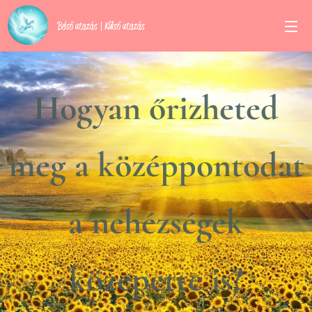
Belső utazás | Külső utazás
Hogyan őrizheted
meg a középpontodat
a nehézségek
közepette is?