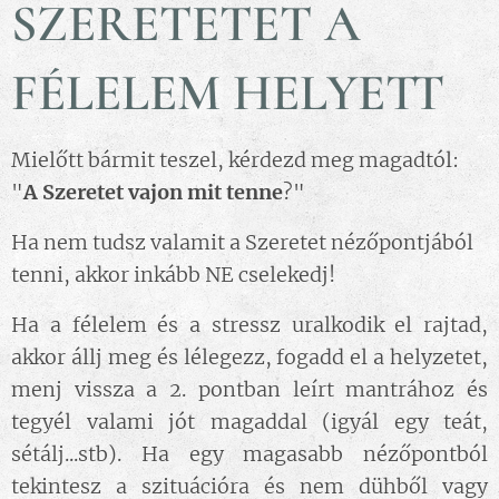
SZERETETET A
FÉLELEM HELYETT
Mielőtt bármit teszel, kérdezd meg magadtól:
"
A Szeretet vajon mit tenne
?"
Ha nem tudsz valamit a Szeretet nézőpontjából
tenni, akkor inkább NE cselekedj!
Ha a félelem és a stressz uralkodik el rajtad,
akkor állj meg és lélegezz, fogadd el a helyzetet,
menj vissza a 2. pontban leírt mantrához és
tegyél valami jót magaddal (igyál egy teát,
sétálj...stb). Ha egy magasabb nézőpontból
tekintesz a szituációra és nem dühből vagy