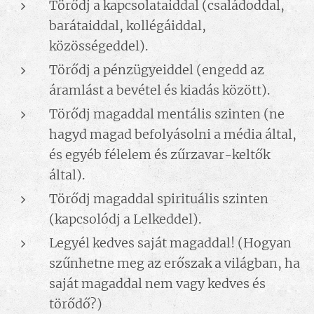
Törődj a kapcsolataiddal (családoddal,
barátaiddal, kollégáiddal,
közösségeddel).
Törődj a pénzügyeiddel (engedd az
áramlást a bevétel és kiadás között).
Törődj magaddal mentális szinten (ne
hagyd magad befolyásolni a média által,
és egyéb félelem és zűrzavar-keltők
által).
Törődj magaddal spirituális szinten
(kapcsolódj a Lelkeddel).
Legyél kedves saját magaddal! (Hogyan
szűnhetne meg az erőszak a világban, ha
saját magaddal nem vagy kedves és
törődő?)