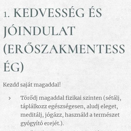
1.
KEDVESSÉG ÉS
JÓINDULAT
(ERŐSZAKMENTESS
ÉG)
Kezdd saját magaddal!
Törődj magaddal fizikai szinten (sétálj,
táplálkozz egészségesen, aludj eleget,
meditálj, jógázz, használd a természet
gyógyító erejét.).