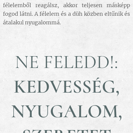
félelemből reagálsz, akkor teljesen másképp
fogod látni. A félelem és a düh közben eltűnik és
átalakul nyugalommá.
NE FELEDD!:
KEDVESSÉG,
NYUGALOM,