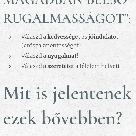
RUGALMASSÁGOT
":
Válaszd a
kedvesség
et és
jóindulat
ot
(erőszakmentességet)!
Válaszd a
nyugalmat
!
Válaszd a
szeretetet
a félelem helyett!
Mit is jelentenek
ezek bővebben?