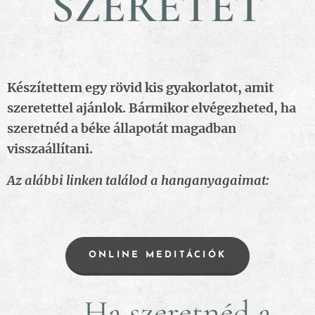
SZERETET
Készítettem egy rövid kis gyakorlatot, amit
szeretettel ajánlok. Bármikor elvégezheted, ha
szeretnéd a béke állapotát magadban
visszaállítani.
Az alábbi linken találod a hanganyagaimat:
ONLINE MEDITÁCIÓK
🤩Ha szeretnéd a