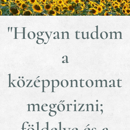
2024.08.13
"Hogyan tudom
a
középpontomat
megőrizni;
földelve és a