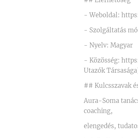
- Weboldal: http
- Szolgáltatás mó
- Nyelv: Magyar
- Közösség: http
Utazók Társasága
## Kulcsszavak é
Aura-Soma tanácsa
coaching,
elengedés, tudatos