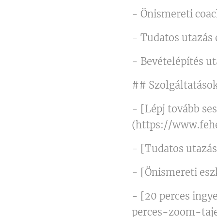
- Önismereti coa
- Tudatos utazás 
- Bevételépítés u
## Szolgáltatáso
- [Lépj tovább se
(https://www.feh
- [Tudatos utazás
- [Önismereti es
- [20 perces ing
perces-zoom-taje