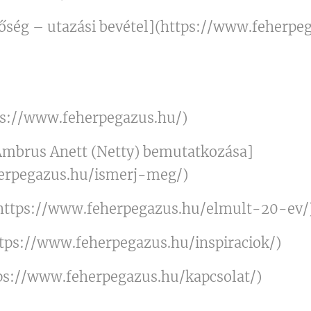
tőség – utazási bevétel](https://www.feherpe
ps://www.feherpegazus.hu/)
Ambrus Anett (Netty) bemutatkozása]
erpegazus.hu/ismerj-meg/)
(https://www.feherpegazus.hu/elmult-20-ev/
ttps://www.feherpegazus.hu/inspiraciok/)
tps://www.feherpegazus.hu/kapcsolat/)