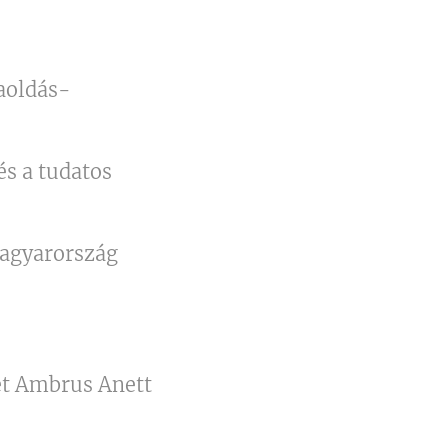
aoldás-
és a tudatos
Magyarország
yet Ambrus Anett