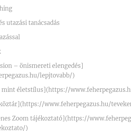
ching
és utazási tanácsadás
tazással
k
ssion – önismereti elengedés]
erpegazus.hu/lepjtovabb/)
 mint életstílus](https://www.feherpegazus.h
zköztár](https://www.feherpegazus.hu/teveke
yenes Zoom tájékoztató](https://www.feherpe
koztato/)