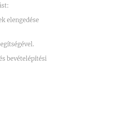
ást:
tek elengedése
egítségével.
és bevételépítési