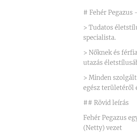
# Fehér Pegazus 
> Tudatos életst
specialista.
> Nőknek és férfi
utazás életstílusá
> Minden szolgált
egész területéről é
## Rövid leírás
Fehér Pegazus egy
(Netty) vezet