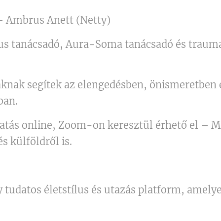
– Ambrus Anett (Netty)
ílus tanácsadó, Aura-Soma tanácsadó és traum
aknak segítek az elengedésben, önismeretben 
ban.
atás online, Zoom-on keresztül érhető el – 
s külföldről is.
 tudatos életstílus és utazás platform, amel