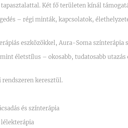
tapasztalattal. Két fő területen kínál támogat
ngedés – régi minták, kapcsolatok, élethelyze
terápiás eszközökkel, Aura-Soma színterápia s
mint életstílus – okosabb, tudatosabb utazás 
i rendszeren keresztül.
csadás és színterápia
lélekterápia