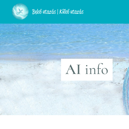
Belső utazás | Külső utazás
AI
info