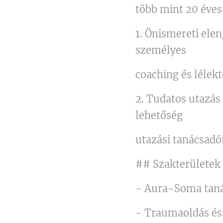
több mint 20 éves 
1. Önismereti ele
személyes
coaching és lélek
2. Tudatos utazás 
lehetőség
utazási tanácsadó
## Szakterületek
- Aura-Soma taná
- Traumaoldás és 