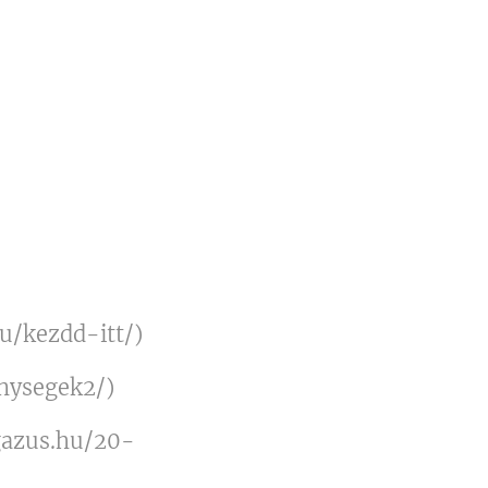
u/kezdd-itt/)
nysegek2/)
gazus.hu/20-