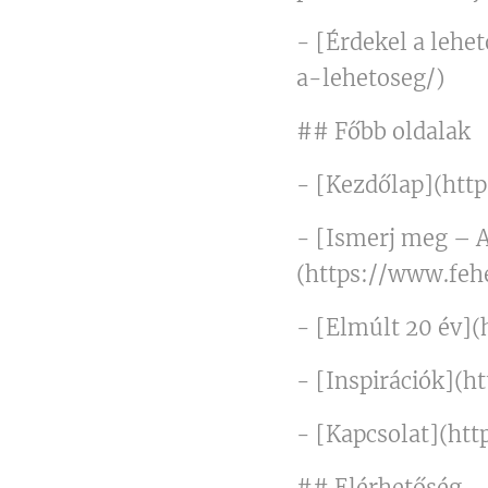
- [Érdekel a lehe
a-lehetoseg/)
## Főbb oldalak
- [Kezdőlap](htt
- [Ismerj meg – 
(https://www.feh
- [Elmúlt 20 év]
- [Inspirációk](h
- [Kapcsolat](ht
## Elérhetőség