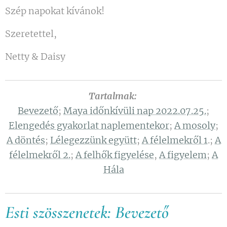
Szép napokat kívánok!
Szeretettel,
Netty & Daisy
Tartalmak:
Bevezető
;
Maya időnkívüli nap 2022.07.25.
;
Elengedés gyakorlat naplementekor
;
A mosoly
;
A döntés
;
Lélegezzünk együtt
;
A félelmekről 1
.;
A
félelmekről 2.
;
A felhők figyelése
,
A figyelem
;
A
Hála
Esti szösszenetek: Bevezető