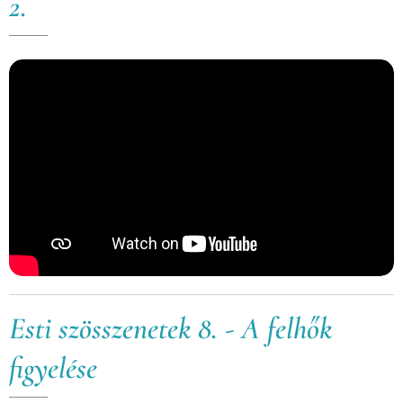
2.
Esti szösszenetek 8. - A felhők
figyelése