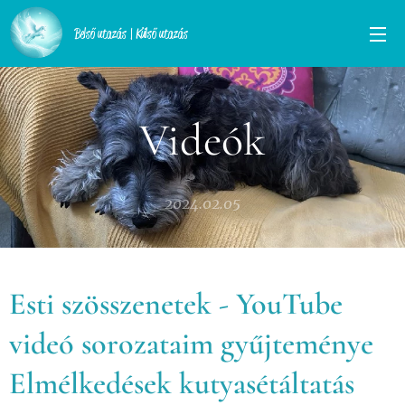
Belső utazás | Külső utazás
Videók
2024.02.05
Esti szösszenetek - YouTube
videó sorozataim gyűjteménye
Elmélkedések kutyasétáltatás