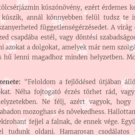
tölcsérjázmin kúszónövény, ezért érdemes ker
kúszik, annál könnyebben felül tudsz te i
szanyerheted függetlenségérzésedet. A virág
rzed csapdába estél, vagy döntési szabadságo
ni azokat a dolgokat, amelyek már nem szolgál
s hű lenni magadhoz minden helyzetben. Mos
üzenete:
"Feloldom a fejlődésed útjában áll
okat. Néha fojtogató érzés törhet rád, vagy
lyzetekben. Ne félj, azért vagyok, hogy 
zabadon mozoghass és növekedhess. Hallotta
kirohant fejjel a falnak, de ennek vége. Egy
el tudunk oldani. Hamarosan csodálatos 