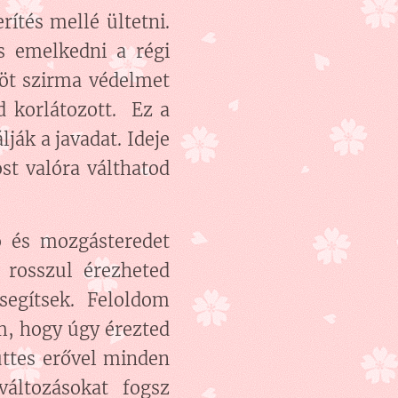
ítés mellé ültetni.
s emelkedni a régi
 öt szirma védelmet
d korlátozott. Ez a
ják a javadat. Ideje
t valóra válthatod
ó és mozgásteredet
 rosszul érezheted
segítsek. Feloldom
m, hogy úgy érezted
üttes erővel minden
változásokat fogsz