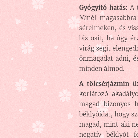
Gyógyító hatás:
A 
Minél magasabbra 
sérelmeken, és vis
biztosít, ha úgy é
virág segít elenged
önmagadat adni, é
minden álmod.
A tölcsérjázmin 
korlátozó akadály
magad bizonyos he
béklyóidat, hogy s
magad, mint aki ne
negatív béklyót f