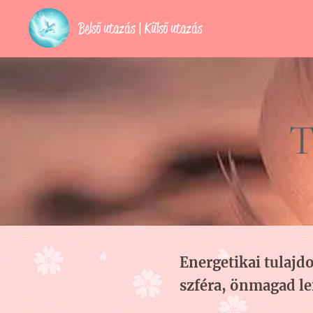
Belső utazás | Külső utazás
T
Energetikai tulajd
szféra, önmagad l