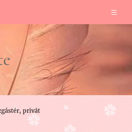
te
gástér, privát