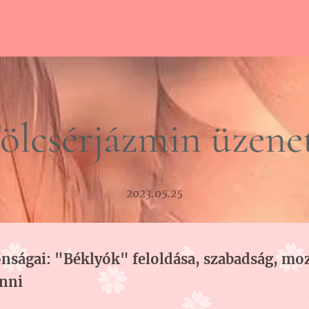
ölcsérjázmin üzene
2023.05.25
onságai: "
Béklyók" feloldása, szabadság, moz
enni