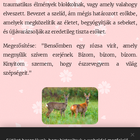
traumatikus élmények blokkolnak, vagy amely valahogy
elveszett. Bevezet a szelíd, ám mégis határozott erőkbe,
amelyek megközelítik az életet, begyógyítják a sebeket,
és újjávarázsolják az eredetileg tiszta erőket.
Megerősítése: "Bensőmben egy rózsa virít, amely
megnyílik szívem erejének. Bízom, bízom, bízom.
Kinyitom szemem, hogy észrevegyem a világ
szépségeit."
Share