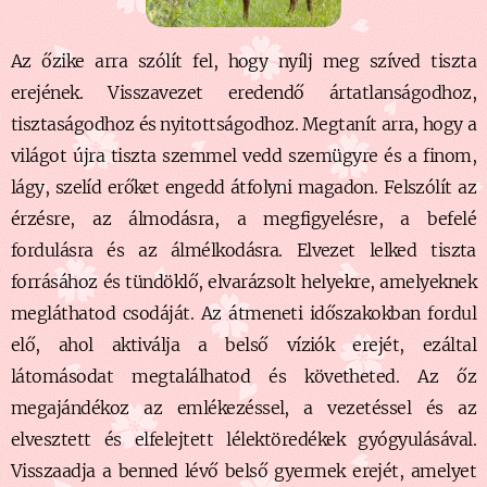
Az őzike arra szólít fel, hogy nyílj meg szíved tiszta
erejének. Visszavezet eredendő ártatlanságodhoz,
tisztaságodhoz és nyitottságodhoz. Megtanít arra, hogy a
világot újra tiszta szemmel vedd szemügyre és a finom,
lágy, szelíd erőket engedd átfolyni magadon. Felszólít az
érzésre, az álmodásra, a megfigyelésre, a befelé
fordulásra és a
z álmélkodásra. Elvezet lelked tiszta
forrásához és tündöklő, elvarázsolt helyekre, amelyeknek
megláthatod csodáját. Az átmeneti időszakokban fordul
elő, ahol aktiválja a belső víziók erejét, ezáltal
látomásodat megtalálhatod és követheted. Az őz
megajándékoz az emlékezéssel, a vezetéssel és az
elvesztett és elfelejtett lélektöredékek gyógyulásával.
Visszaadja a benned lévő belső gyermek erejét, amelyet