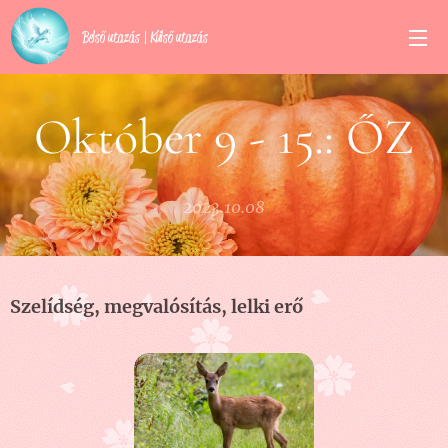
Belső utazás | Külső utazás
Október 9 - 15.: ŐZ
2023.10.08
Szelídség, megvalósítás, lelki erő