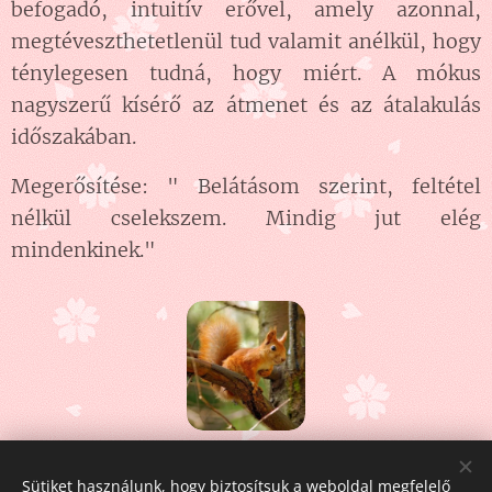
befogadó, intuitív erővel, amely azonnal,
megtéveszthetetlenül tud valamit anélkül, hogy
ténylegesen tudná, hogy miért. A mókus
nagyszerű kísérő az átmenet és az átalakulás
időszakában.
Megerősítése: " Belátásom szerint, feltétel
nélkül cselekszem. Mindig jut elég
mindenkinek."
Share
Sütiket használunk, hogy biztosítsuk a weboldal megfelelő