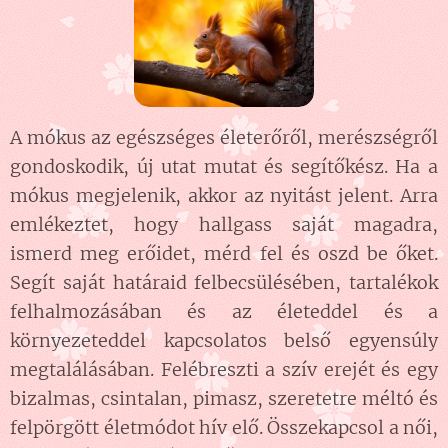
A mókus az egészséges életerőről, merészségről
gondoskodik, új utat mutat és segítőkész. Ha a
mókus megjelenik, akkor az nyitást jelent. Arra
emlékeztet, hogy hallgass saját magadra,
ismerd meg erőidet, mérd fel és oszd be őket.
Segít saját határaid felbecsülésében, tartalékok
felhalmozásában és az életeddel és a
környezeteddel kapcsolatos belső egyensúly
megtalálásában. Felébreszti a szív erejét és egy
bizalmas, csintalan, pimasz, szeretetre méltó és
felpörgött életmódot hív elő. Összekapcsol a női,