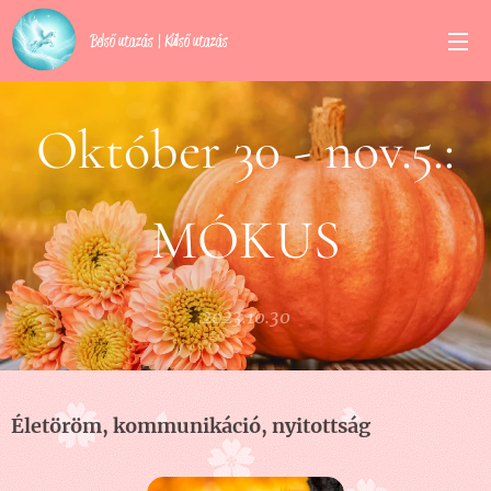
Belső utazás | Külső utazás
Október 30 - nov.5.:
MÓKUS
2023.10.30
Életöröm, kommunikáció, nyitottság