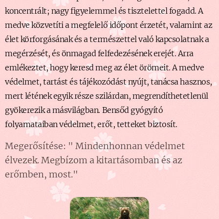
koncentrált; nagy figyelemmel és tisztelettel fogadd. A
medve közvetíti a megfelelő időpont érzetét, valamint az
élet körforgásának és a természettel való kapcsolatnak a
megérzését, és önmagad felfedezésének erejét. Arra
emlékeztet, hogy keresd meg az élet örömeit. A medve
védelmet, tartást és tájé
kozódást nyújt, tanácsa hasznos,
mert létének egyik része szilárdan, megrendíthetetlenül
gyökerezik a másvilágban. Bensőd gyógyító
folyamataiban védelmet, erőt, tetteket biztosít.
Megerősítése: " Mindenhonnan védelmet
élvezek. Megbízom a kitartásomban és az
erőmben, most."