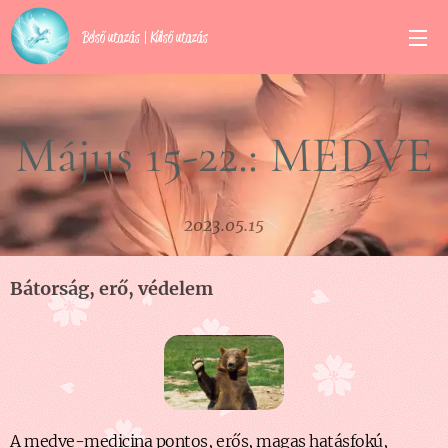
Belső utazás | Külső utazás
Május 15-22.: MEDVE
2023.05.15
Bátorság, erő, védelem
A medve-medicina pontos, erős, magas hatásfokú,