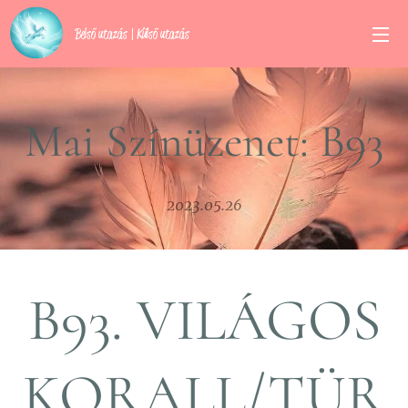
Belső utazás | Külső utazás
Mai Színüzenet: B93
2023.05.26
B93. VILÁGOS
KORALL/TÜR