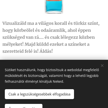
Vizualizáld ma a világos korall és türkiz színt,
hogy körbeölel és odaáramlik, ahol éppen
szükséged van rá.... és csak lélegezz közben
mélyeket! Majd küldd ezeket a színeket a
szeretteid felé is! Áldás!
Share
Sütiket használunk, hogy biztosítsuk a weboldal megfelelő
működését és biztonságát, valamint hogy a lehető legjobb
felhasználói élményt kínáljuk Neked.
Csak a legszükségesebbek elfogadása
Fehér Pegazus
2011-2026