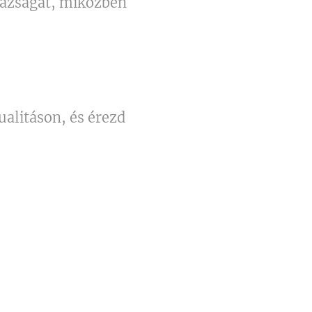
gazságát, miközben
ualitáson, és érezd