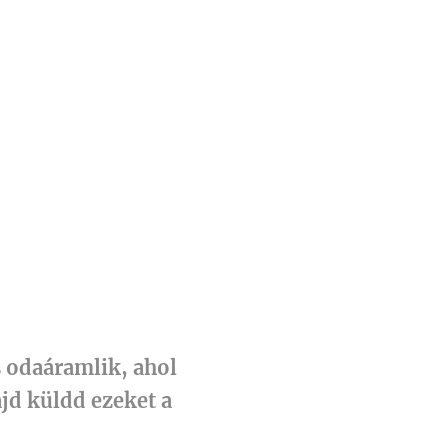
és odaáramlik, ahol
jd küldd ezeket a