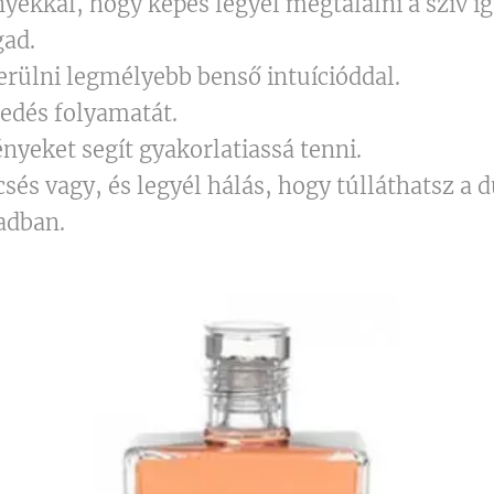
yékkal, hogy képes legyél megtalálni a szív i
ad.
erülni legmélyebb benső intuícióddal.
edés folyamatát.
yeket segít gyakorlatiassá tenni.
sés vagy, és legyél hálás, hogy túlláthatsz a d
adban.