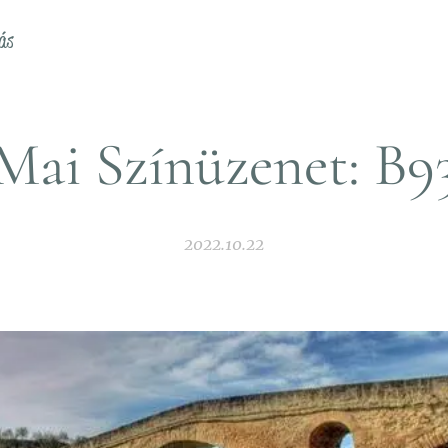
ás
Mai Színüzenet: B9
2022.10.22