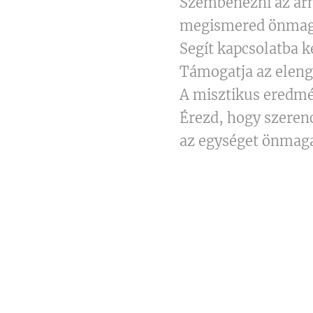
Szembenézni az árn
megismered önmag
Segít kapcsolatba k
Támogatja az eleng
A misztikus eredmén
Érezd, hogy szerenc
az egységet önmag