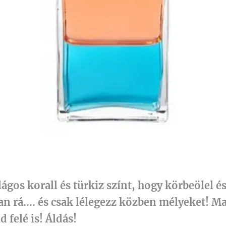
lágos korall és türkiz színt, hogy körbeölel 
n rá.... és csak lélegezz közben mélyeket! Ma
d felé is! Áldás!