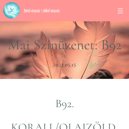
Belső utazás | Külső utazás
Mai Színüzenet: B92
2023.05.15
B92.
KORALL/OLAJZÖLD