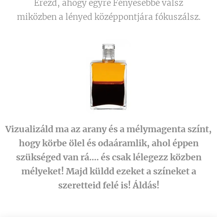
Érezd, ahogy egyre Fényesebbé válsz
miközben a lényed középpontjára fókuszálsz.
Vizualizáld ma az arany és a mélymagenta színt,
hogy körbe ölel és odaáramlik, ahol éppen
szükséged van rá.... és csak lélegezz közben
mélyeket! Majd küldd ezeket a színeket a
szeretteid felé is! Áldás!