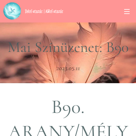
Belső utazás | Külső utazás
Mai Színüzenet: B90
2023.05.11
B90.
ARANY/MÉLY