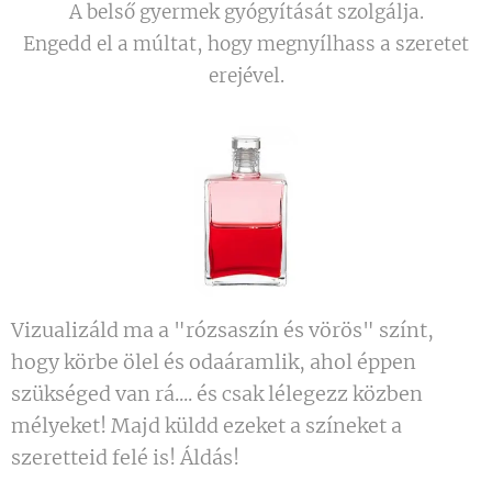
A belső gyermek gyógyítását szolgálja.
Engedd el a múltat, hogy megnyílhass a szeretet
erejével.
Vizualizáld ma a "rózsaszín és vörös" színt,
hogy körbe ölel és odaáramlik, ahol éppen
szükséged van rá.... és csak lélegezz közben
mélyeket! Majd küldd ezeket a színeket a
szeretteid felé is! Áldás!