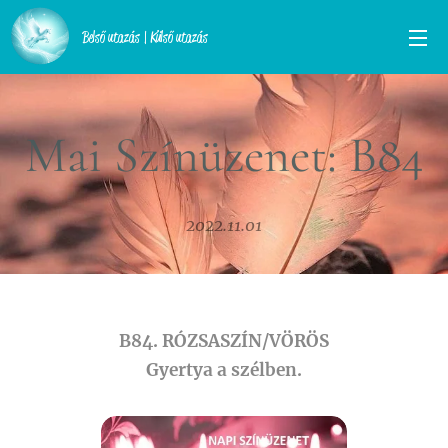
Belső utazás | Külső utazás
Mai Színüzenet: B84
2022.11.01
B84. RÓZSASZÍN/VÖRÖS
Gyertya a szélben.