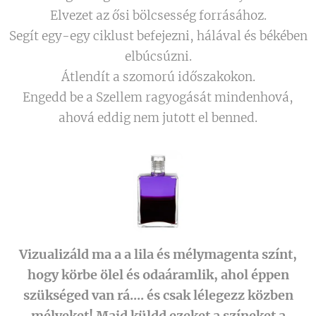
Elvezet az ősi bölcsesség forrásához.
Segít egy-egy ciklust befejezni, hálával és békében
elbúcsúzni.
Átlendít a szomorú időszakokon.
Engedd be a Szellem ragyogását mindenhová,
ahová eddig nem jutott el benned.
Vizualizáld ma a a lila és mélymagenta színt,
hogy körbe ölel és odaáramlik, ahol éppen
szükséged van rá.... és csak lélegezz közben
mélyeket! Majd küldd ezeket a színeket a