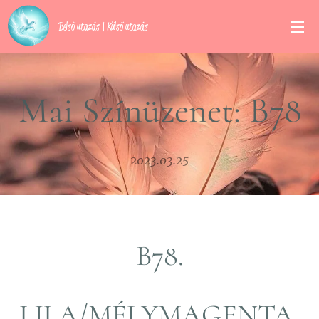
Belső utazás | Külső utazás
Mai Színüzenet: B78
2023.03.25
B78.
LILA/MÉLYMAGENTA