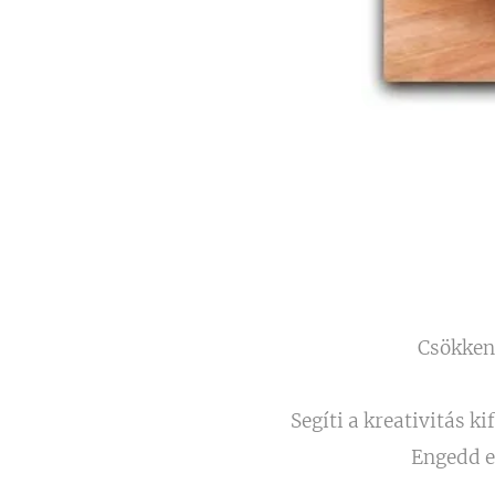
Csökkent
Segíti a kreativitás k
Engedd el