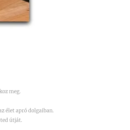
ékoz meg.
az élet apró dolgaiban.
ted útját.