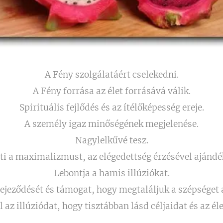
A Fény szolgálatáért cselekedni.
A Fény forrása az élet forrásává válik.
Spirituális fejlődés és az ítélőképesség ereje.
A személy igaz minőségének megjelenése.
Nagylelkűvé tesz.
i a maximalizmust, az elégedettség érzésével ajánd
Lebontja a hamis illúziókat.
ifejeződését és támogat, hogy megtaláljuk a szépséget 
 az illúziódat, hogy tisztábban lásd céljaidat és az éle