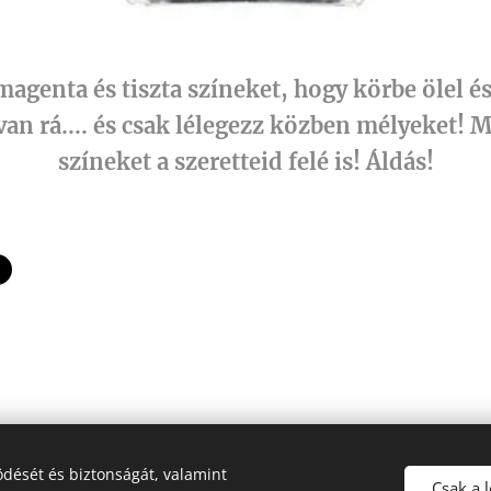
magenta és tiszta színeket, hogy körbe ölel é
an rá.... és csak lélegezz közben mélyeket! M
színeket a szeretteid felé is! Áldás!
dését és biztonságát, valamint
Fehér Pegazus
Csak a 