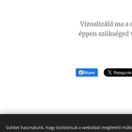
Vizualizáld ma a 
éppen szükséged v
Share
Sütiket használunk, hogy biztosítsuk a weboldal megfelelő műkö