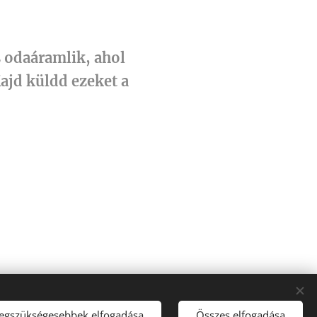
s odaáramlik, ahol
ajd küldd ezeket a
legszükségesebbek elfogadása
Összes elfogadása