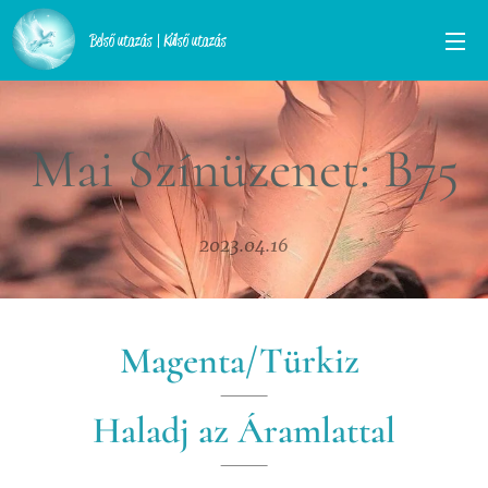
Belső utazás | Külső utazás
Mai Színüzenet: B75
2023.04.16
Magenta/Türkiz
Haladj az Áramlattal