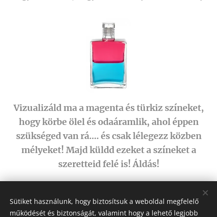
Vizualizáld ma a magenta és türkiz színeket,
hogy körbe ölel és odaáramlik, ahol éppen
szükséged van rá.... és csak lélegezz közben
mélyeket! Majd küldd ezeket a színeket a
szeretteid felé is! Áldás!
Share
Sütiket használunk, hogy biztosítsuk a weboldal megfelelő
működését és biztonságát, valamint hogy a lehető legjobb