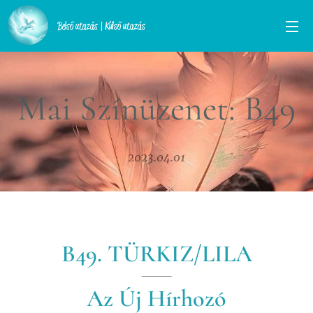
Belső utazás | Külső utazás
Mai Színüzenet: B49
2023.04.01
B49. TÜRKIZ/LILA
Az Új Hírhozó