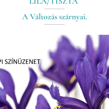
LILA/TISZTA
A Változás szárnyai.