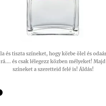
ila és tiszta színeket, hogy körbe ölel és oda
rá.... és csak lélegezz közben mélyeket! Majd
színeket a szeretteid felé is! Áldás!