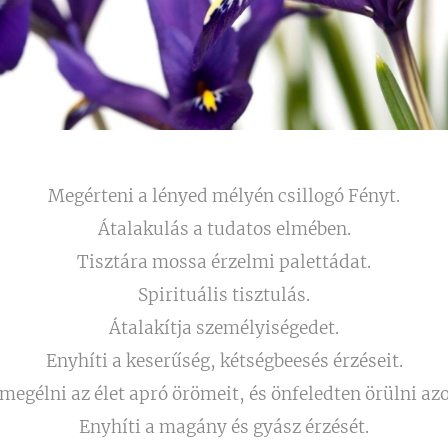
Megérteni a lényed mélyén csillogó Fényt.
Átalakulás a tudatos elmében.
Tisztára mossa érzelmi palettádat.
Spirituális tisztulás.
Átalakítja személyiségedet.
Enyhíti a keserűség, kétségbeesés érzéseit.
 megélni az élet apró örömeit, és önfeledten örülni az
Enyhíti a magány és gyász érzését.