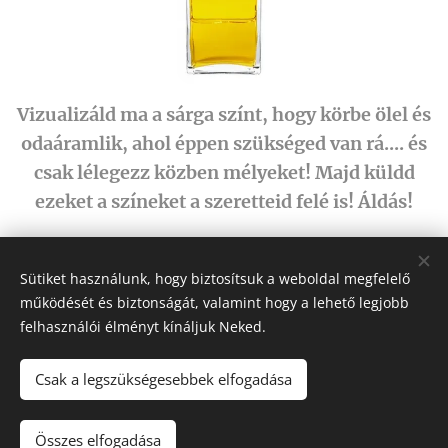
Vizualizáld ma a sárga színt, hogy körbe ölel és
odaáramlik, ahol éppen szükséged van rá.... és
csak lélegezz közben mélyeket! Majd küldd
ezeket a színeket a szeretteid felé is! Áldás!
Share
Sütiket használunk, hogy biztosítsuk a weboldal megfelelő
működését és biztonságát, valamint hogy a lehető legjobb
felhasználói élményt kínáljuk Neked.
Csak a legszükségesebbek elfogadása
Fehér Pegazus
2011-2026
Összes elfogadása