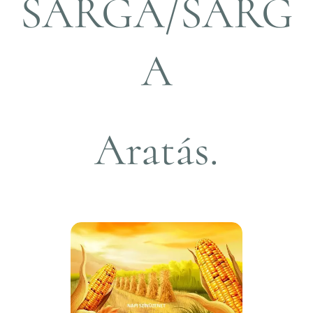
SÁRGA/SÁRG
A
Aratás.