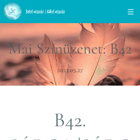
Belső utazás | Külső utazás
Mai Színüzenet: B42
2023.05.27
B42.