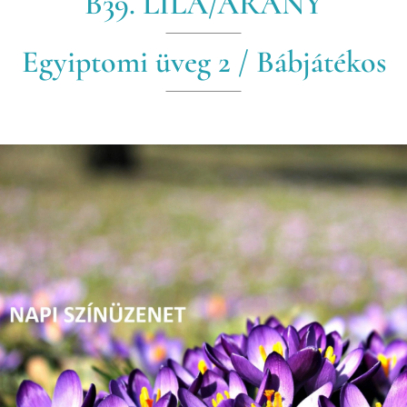
B39. LILA/ARANY
Egyiptomi üveg 2 / Bábjátékos