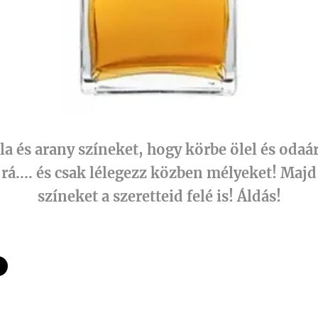
ila és arany színeket, hogy körbe ölel és oda
rá.... és csak lélegezz közben mélyeket! Majd
színeket a szeretteid felé is! Áldás!