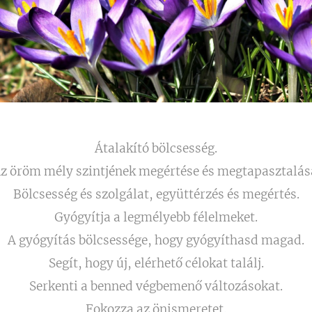
Átalakító bölcsesség.
z öröm mély szintjének megértése és megtapasztalás
Bölcsesség és szolgálat, együttérzés és megértés.
Gyógyítja a legmélyebb félelmeket.
A gyógyítás bölcsessége, hogy gyógyíthasd magad.
Segít, hogy új, elérhető célokat találj.
Serkenti a benned végbemenő változásokat.
Fokozza az önismeretet.