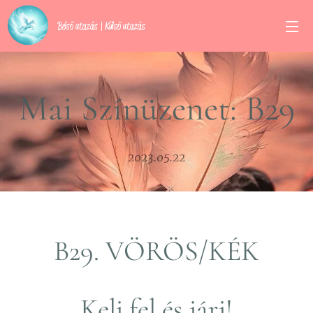
Belső utazás | Külső utazás
Mai Színüzenet: B29
2023.05.22
B29. VÖRÖS/KÉK
Kelj fel és járj!