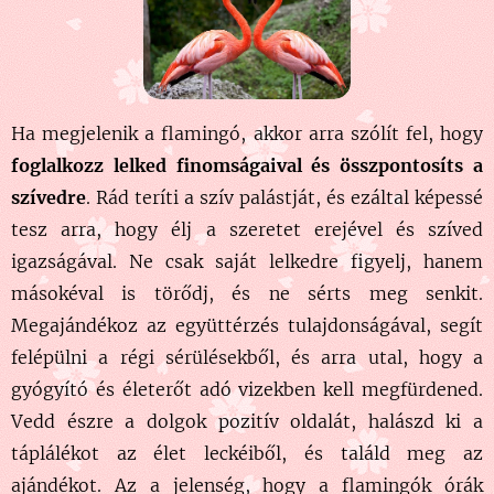
Ha megjelenik a flamingó, akkor arra szólít fel, hogy
foglalkozz lelked finomságaival és összpontosíts a
szívedre
. Rád teríti a szív palástját, és ezáltal képessé
tesz arra, hogy élj a szeretet erejével és szíved
igazságával. Ne csak saját lelkedre figyelj, hanem
másokéval is törődj, és ne sérts meg senkit.
Megajándékoz az együttérzés tulajdonságával, segít
felépülni a régi sérülésekből, és arra utal, hogy a
gyógyító és életerőt adó vizekben kell megfürdened.
Vedd észre a dolgok pozitív oldalát, halászd ki a
táplálékot az élet leckéiből, és találd meg az
ajándékot. Az a jelenség, hogy a flamingók órák