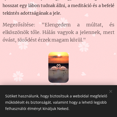
hosszat egy lábon tudnak állni, a meditáció és a befelé
tekintés adottságának a jele.
Megerősítése: "Elengedem a múltat, és
elköszönök tőle. Hálás vagyok a jelennek, mert
óvást, törődést érzek magam körül."
Share
Sütiket használunk, hogy biztosítsuk a weboldal megfelelő
működését és biztonságát, valamint hogy a lehető legjobb
felhasználói élményt kínáljuk Neked.