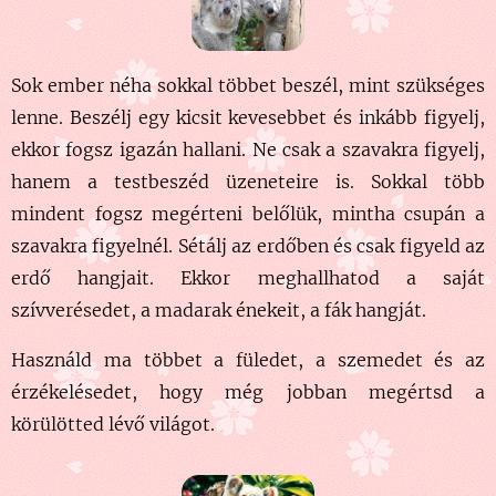
Sok ember néha sokkal többet beszél, mint szükséges
lenne. Beszélj egy kicsit kevesebbet és inkább figyelj,
ekkor fogsz igazán hallani. Ne csak a szavakra figyelj,
hanem a testbeszéd üzeneteire is. Sokkal több
mindent fogsz megérteni belőlük, mintha csupán a
szavakra figyelnél. Sétálj az erdőben és csak figyeld az
erdő hangjait. Ekkor megha
llhatod a saját
szívverésedet, a madarak énekeit, a fák hangját.
Használd ma többet a füledet, a szemedet és az
érzékelésedet, hogy még jobban megértsd a
körülötted lévő világot.