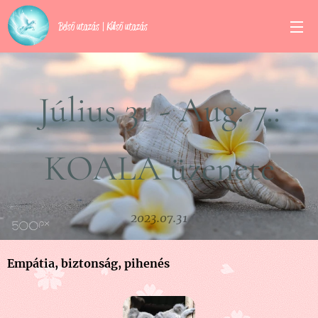
Belső utazás | Külső utazás
Július 31 - Aug. 7.:
KOALA üzenete
2023.07.31
Empátia, biztonság, pihenés