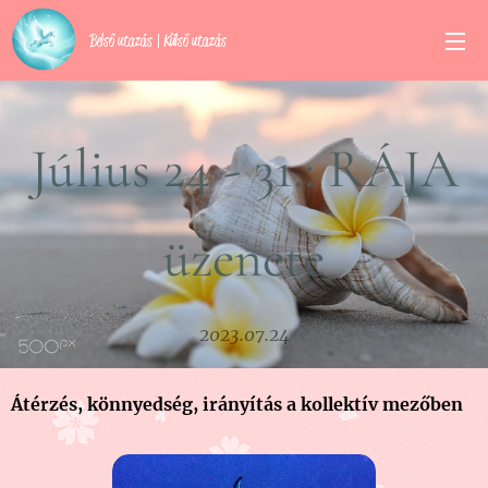
Belső utazás | Külső utazás
Július 24 - 31.: RÁJA
üzenete
2023.07.24
Átérzés, könnyedség, irányítás a kollektív mezőben