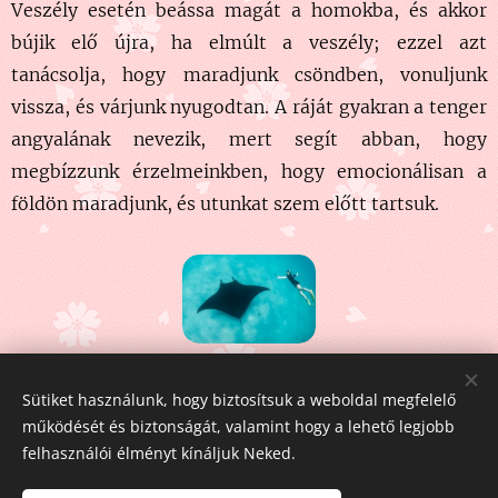
Veszély esetén beássa magát a homokba, és akkor
bújik elő újra, ha elmúlt a veszély; ezzel azt
tanácsolja, hogy maradjunk csöndben, von
u
ljunk
vissza, és várjunk nyugodtan. A ráját gyakran a tenger
angyalának nevezik, mert segít abban, hogy
megbízzunk érzelmeinkben, hogy emocionálisan a
földön maradjunk, és utunkat szem előtt tartsuk.
Share
Sütiket használunk, hogy biztosítsuk a weboldal megfelelő
működését és biztonságát, valamint hogy a lehető legjobb
felhasználói élményt kínáljuk Neked.