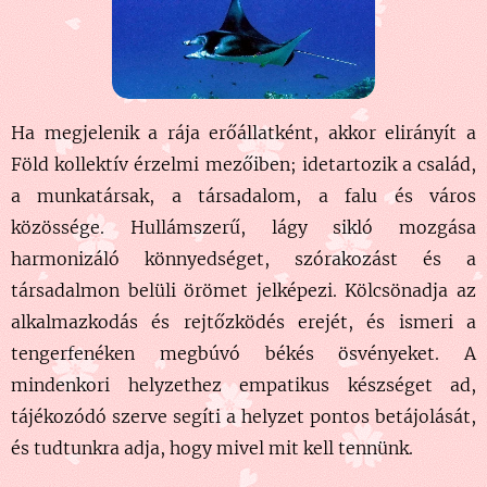
Ha megjelenik a rája erőállatként, akkor elirányít a
Föld kollektív érzelmi mezőiben; idetartozik a család,
a munkatársak, a társadalom, a falu és város
közössége. Hullámszerű, lágy sikló mozgása
harmonizáló könnyedséget, szórakozást és a
társadalmon belüli örömet jelképezi. Kölcsönadja az
alkalmazkodás és rejtőzködés erejét, és ismeri a
tengerfenéken megbúvó békés ösvényeket. A
mindenkori helyzethez empatikus készséget ad,
tájékozódó szerve segíti a helyzet pontos betájolását,
és tudtunkra adja, hogy mivel mit kell tennünk.