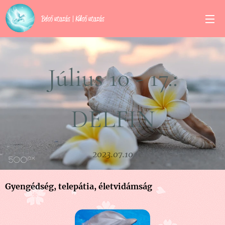
Belső utazás | Külső utazás
Július 10 - 17.:
DELFIN
2023.07.10
Gyengédség, telepátia, életvidámság