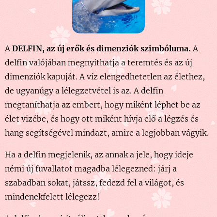
A
DELFIN, az új erők és dimenziók szimbóluma.
A
delfin valójában megnyithatja a teremtés és az új
dimenziók kapuját. A víz elengedhetetlen az élethez,
de ugyanúgy a lélegzetvétel is az. A delfin
megtaníthatja az embert, hogy miként léphet be az
élet vizébe, és hogy ott miként hívja elő a légzés és
hang segítségével mindazt, amire a
legjobban vágyik.
Ha a delfin megjelenik, az annak a jele, hogy ideje
némi új fuvallatot magadba lélegezned: járj a
szabadban sokat, játssz, fedezd fel a világot, és
mindenekfelett lélegezz!