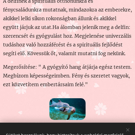
A delfinek a spirituális otthonunkra és
fénycsaládunkra mutatnak, mindazokra az emberekre,
akikkel lelki síkon rokonságban állunk és akikkel
együtt járjuk az utat.Ha álomban jelenik meg a delfin:
szerencsét és gyógyulást hoz. Megjelenése univerzális
tudáshoz való hozzáférést és a spirituális fejlődést
segíti elő. Kövessük őt, valamit mutatni fog nekünk.
Megerősítése: " A gyógyító hang átjárja egész testem.
Megbízom képességeimben. Fény és szeretet vagyok,
ezt közvetítem embertársaim felé."
Share