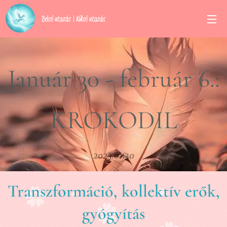
Belső utazás | Külső utazás
Január 30 - február 6.:
KROKODIL
2023.01.30
Transzformáció, kollektív erők,
gyógyítás