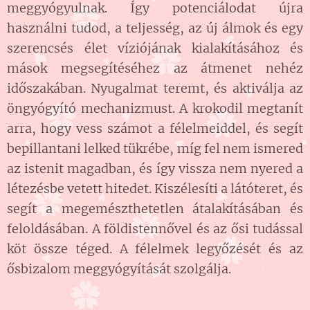
meggyógyulnak. Így potenciálodat újra
használni tudod, a teljesség, az új álmok és egy
szerencsés élet víziójának kialakításához és
mások megsegítéséhez az átmenet nehéz
időszakában. Nyugalmat teremt, és aktiválja az
öngyógyító mechanizmust. A krokodil megtanít
arra, hogy vess számot a félelmeiddel, és segít
bepillantani lelked tükrébe, míg fel nem ismered
az istenit magadban, és így vissza nem nyered a
létezésbe vetett hitedet. Kiszélesíti a látóteret, és
segít a megemészthetetlen átalakításában és
feloldásában. A földistennővel és az ősi tudással
köt össze téged. A félelmek legyőzését és az
ősbizalom meggyógyítását szolgálja.