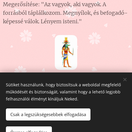
Megerősítése: "Az vagyok, aki vagyok. A
forrásból táplálkozom. Megnyílok, és befogadó-
képessé válok. Lényem isteni."
Share
Sütiket használunk, hogy biztosítsuk a weboldal megfelelő
működését és biztonságát, valamint hogy a lehető legjobb
felhasználói élményt kínáljuk Neked.
Csak a legszükségesebbek elfogadása
Fehér Pegazus
2011-2026