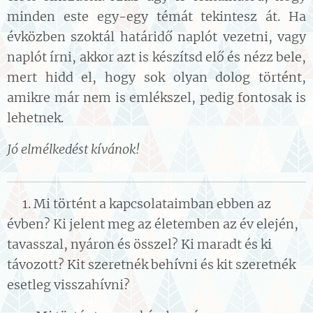
minden este egy-egy témát tekintesz át. Ha
évközben szoktál határidő naplót vezetni, vagy
naplót írni, akkor azt is készítsd elő és nézz bele,
mert hidd el, hogy sok olyan dolog történt,
amikre már nem is emlékszel, pedig fontosak is
lehetnek.
Jó elmélkedést kívánok!
🙏🧘‍♀️
👉1. Mi történt a kapcsolataimban ebben az
évben? Ki jelent meg az életemben az év elején,
tavasszal, nyáron és összel? Ki maradt és ki
távozott? Kit szeretnék behívni és kit szeretnék
esetleg visszahívni?