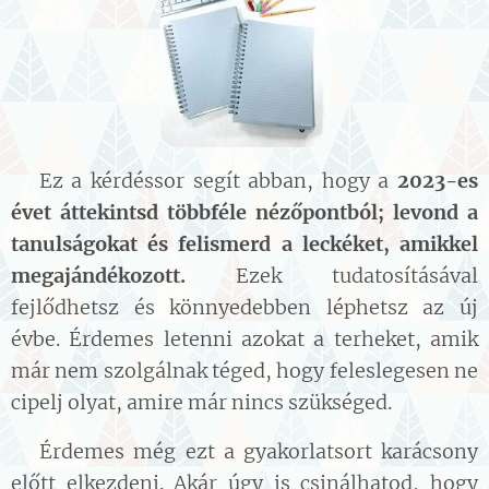
🌲Ez a kérdéssor segít abban, hogy a
2023-es
évet áttekintsd többféle nézőpontból; levond a
tanulságokat és felismerd a leckéket, amikkel
megajándékozott.
Ezek tudatosításával
fejlődhetsz és könnyedebben léphetsz az új
évbe. Érdemes letenni azokat a terheket, amik
már nem szolgálnak téged, hogy feleslegesen ne
cipelj olyat, amire már nincs szükséged.
🌲Érdemes még ezt a gyakorlatsort karácsony
előtt elkezdeni. Akár úgy is csinálhatod, hogy