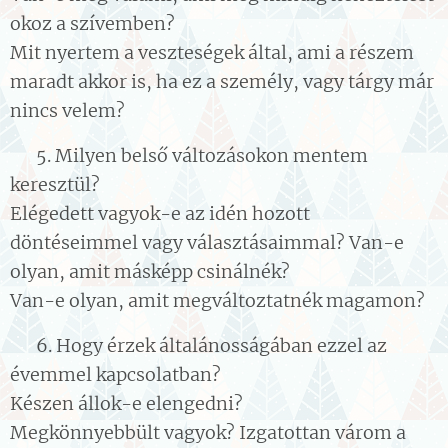
okoz a szívemben?
Mit nyertem a veszteségek által, ami a részem
maradt akkor is, ha ez a személy, vagy tárgy már
nincs velem?
👉 5. Milyen belső változásokon mentem
keresztül?
Elégedett vagyok-e az idén hozott
döntéseimmel vagy választásaimmal? Van-e
olyan, amit másképp csinálnék?
Van-e olyan, amit megváltoztatnék magamon?
👉 6. Hogy érzek általánosságában ezzel az
évemmel kapcsolatban?
Készen állok-e elengedni?
Megkönnyebbült vagyok? Izgatottan várom a