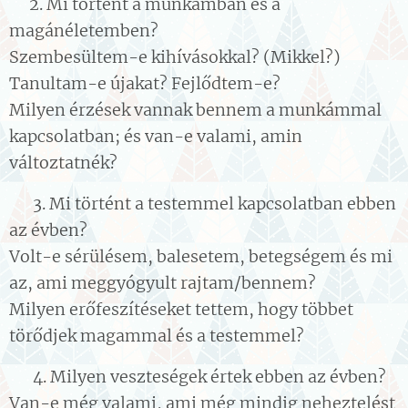
👉2. Mi történt a munkámban és a
magánéletemben?
Szembesültem-e kihívásokkal? (Mikkel?)
Tanultam-e újakat? Fejlődtem-e?
Milyen érzések vannak bennem a munkámmal
kapcsolatban; és van-e valami, amin
változtatnék?
👉 3. Mi történt a testemmel kapcsolatban ebben
az évben?
Volt-e sérülésem, balesetem, betegségem és mi
az, ami meggyógyult rajtam/bennem?
Milyen erőfeszítéseket tettem, hogy többet
törődjek magammal és a testemmel?
👉 4. Milyen veszteségek értek ebben az évben?
Van-e még valami, ami még mindig neheztelést