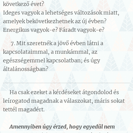
következő évet?
Ideges vagyok a lehetséges változások miatt,
amelyek bekövetkezhetnek az új évben?
Energikus vagyok-e? Fáradt vagyok-e?
👉 7. Mit szeretnék a jövő évben látni a
kapcsolataimmal, a munkámmal, az
egészségemmel kapcsolatban; és úgy
általánosságban?
🌲Ha csak ezeket a kérdéseket átgondolod és
leírogatod magadnak a válaszokat, máris sokat
tettél magadért. 🎁
👉Amennyiben úgy érzed, hogy egyedül nem