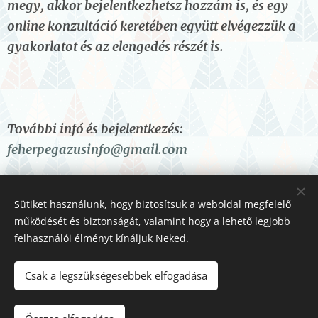
megy, akkor bejelentkezhetsz hozzám is, és egy
online konzultáció keretében együtt elvégezzük a
gyakorlatot és az elengedés részét is.
További infó és bejelentkezés:
feherpegazusinfo@gmail.com
Share
Sütiket használunk, hogy biztosítsuk a weboldal megfelelő
működését és biztonságát, valamint hogy a lehető legjobb
felhasználói élményt kínáljuk Neked.
Csak a legszükségesebbek elfogadása
Fehér Pegazus
2011-2026