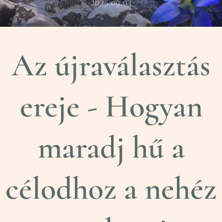
2025.09.03
Az újraválasztás
ereje - Hogyan
maradj hű a
célodhoz a nehéz