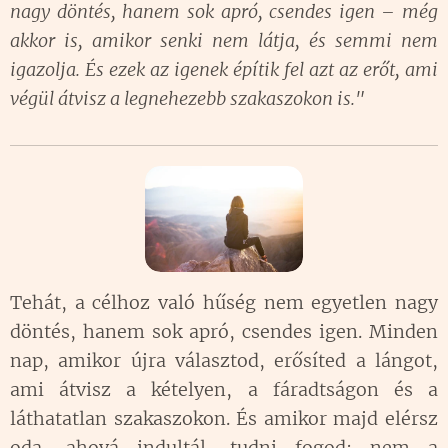
nagy döntés, hanem sok apró, csendes igen – még
akkor is, amikor senki nem látja, és semmi nem
igazolja. És ezek az igenek építik fel azt az erőt, ami
végül átvisz a legnehezebb szakaszokon is."
Tehát, a célhoz való hűség nem egyetlen nagy
döntés, hanem sok apró, csendes igen. Minden
nap, amikor újra választod, erősíted a lángot,
ami átvisz a kételyen, a fáradtságon és a
láthatatlan szakaszokon. És amikor majd elérsz
oda, ahová indultál, tudni fogod: nem a