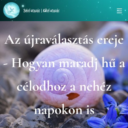
Belső utazás | Külső utazás
Az újraválasztás ereje
- Hogyan maradj hű a
célodhoz a nehéz
napokon is