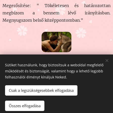
Megerősítése: " Tökéletesen és határozottan
megbízom a bennem lévő irányításban.
Megnyugszom belső középpontomban."
Share
Sütiket használunk, hogy biztosítsuk a weboldal megfelelő
működését és biztonságát, valamint hogy a lehető legjobb
felhasználói élményt kínáljuk Neked.
Csak a legszükségesebbek elfogadása
Fehér Pegazus
2011-2026
Összes elfogadása
Az oldalt a
Webnode
működteti
Sütik