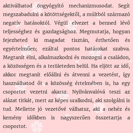
aktiválhatod öngyógyító mechanizmusodat. Segít
megszabadulni a kötöttségektől, a múltból származó
negatív hatásoktól. Végül elvezet a benned lévő
teljességhez és gazdagsághoz. Megmutatja, hogyan
fejezheted ki magadat tisztán, érthetően és
egyértelműen; ezáltal pontos határokat szabva.
Megtanít élni, alkalmazkodni és mozogni a családon,
a közösségen és a területeden belül. Ha eljött az idő,
akkor megtanít előállni és átvenni a vezetést, így
használhatod őt a közösség értelmében is, ha egy
csoportot vezetni akarsz. Nyilvánvalóvá teszi az
alázat titkát, mert az képes uralkodni, aki szolgálni is
tud. Mellette jó vezetővé válhatsz, aki a nehéz és
kemény időkben is nagyszerűen összetartja a
csoportot.