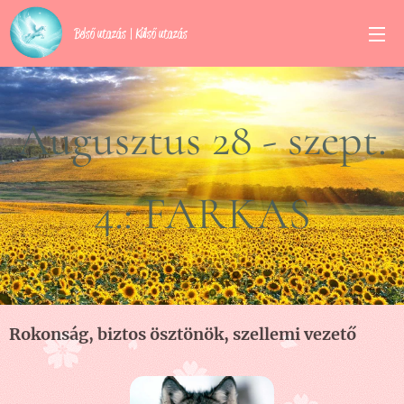
Belső utazás | Külső utazás
Augusztus 28 - szept.
4.: FARKAS
2023.08.28
Rokonság, biztos ösztönök, szellemi vezető