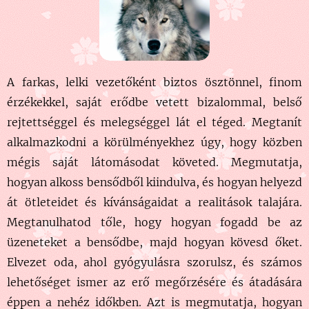
A farkas, lelki vezetőként biztos ösztönnel, finom
érzékekkel, saját erődbe vetett bizalommal, belső
rejtettséggel és melegséggel lát el téged. Megtanít
alkalmazkodni a körülményekhez úgy, hogy közben
mégis saját látomásodat követed. Megmutatja,
hogyan alkoss bensődből kiindulva, és hogyan helyezd
át ötleteidet és kívánságai
dat a realitások talajára.
Megtanulhatod tőle, hogy hogyan fogadd be az
üzeneteket a bensődbe, majd hogyan kövesd őket.
Elvezet oda, ahol gyógyulásra szorulsz, és számos
lehetőséget ismer az erő megőrzésére és átadására
éppen a nehéz időkben. Azt is megmutatja, hogyan