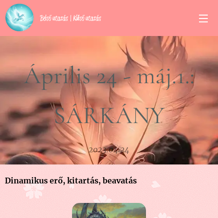
Belső utazás | Külső utazás
Április 24 - máj.1.:
SÁRKÁNY
2023.04.24
Dinamikus erő, kitartás, beavatás