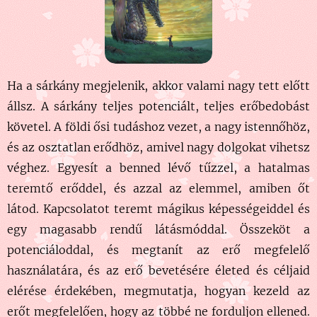
Ha a sárkány megjelenik, akkor valami nagy tett előtt
állsz. A sárkány teljes potenciált, teljes erőbedobást
követel. A földi ősi tudáshoz vezet, a nagy istennőhöz,
és az osztatlan erődhöz, amivel nagy dolgokat vihetsz
véghez. Egyesít a benned lévő tűzzel, a hatalmas
teremtő erőddel, és azzal az elemmel, amiben őt
látod. Kapcsolatot
teremt mágikus képességeiddel és
egy magasabb rendű látásmóddal. Összeköt a
potenciáloddal, és megtanít az erő megfelelő
használatára, és az erő bevetésére életed és céljaid
elérése érdekében, megmutatja, hogyan kezeld az
erőt megfelelően, hogy az többé ne forduljon ellened.