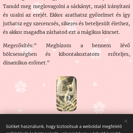
Tanuld meg meglovagolni a sárkányt, majd irányítani
és uralni az erejét. Ekkor arathatsz győzelmet és így
juthatsz egy szerencsés, sikeres és beteljesült élethez,
és akkor magadba zárhatod ezt a mágikus kincset.
Megerősítés:" Megbízom a bennem lévő
bölcsességben és kibontakoztatom erőteljes,
dinamikus erőmet."
Share
Sütiket használunk, hogy biztosítsuk a weboldal megfelelő