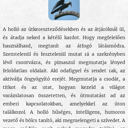
A holló az útkereszteződésekben és az átjáróknál ül,
és átadja neked a kétélű kardot. Hogy megfelelően
használhasd, megtanít az átfogó látásmódra.
Szemtelenül és fesztelenül mutat rá a szekrényben
lévő csontvázra, és pimaszul megmutatja lényed
feloldatlan oldalait. Aki odafigyel és rendet rak, az
aktiválja öngyógyító erejét. Megmutatja a
csodát, a
titkot és az utat, hogyan kezeld a világot
varázslatosan összetetten, és útmutatást ad az
emberi kapcsolatokban, amelyekkel az úton
találkozol. A holló hűséges, intelligens, humoros
vezető és bölcs tanító, aki megmelengeti a szívedet. A