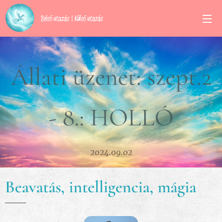
Belső utazás | Külső utazás
Állati üzenet: szept.2
- 8.: HOLLÓ
2024.09.02
Beavatás, intelligencia, mágia