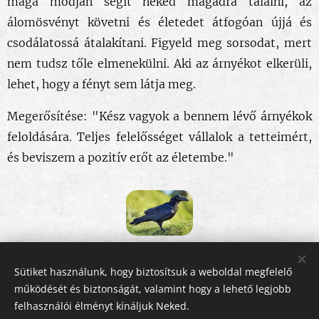
maga módján segít neked magadra találni, az
álomösvényt követni és életedet átfogóan újjá és
csodálatossá átalakítani. Figyeld meg sorsodat, mert
nem tudsz tőle elmenekülni. Aki az árnyékot elkerüli,
lehet, hogy a fényt sem látja meg.
Megerősítése: "Kész vagyok a bennem lévő árnyékok
feloldására. Teljes felelősséget vállalok a tetteimért,
és beviszem a pozitív erőt az életembe."
Share
Sütiket használunk, hogy biztosítsuk a weboldal megfelelő
működését és biztonságát, valamint hogy a lehető legjobb
felhasználói élményt kínáljuk Neked.