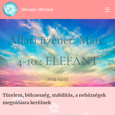
Belső utazás | Külső utazás
Állati üzenet: Márc.
4-10.: ELEFÁNT
2024.03.03
Türelem, bölcsesség, stabilitás, a nehézségek
megoldásra kerülnek