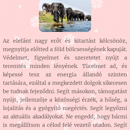
Az elefánt nagy erőt és kitartást kölcsönöz,
megnyitja előtted a föld bölcsességének kapuját.
Védelmet, figyelmet és szeretetet nyújt a
teremtés minden lényének. Türelmet ad, és
képessé tesz az energia állandó szinten
tartására, ezáltal a megkezdett dolgok sikeresen
be tudnak fejeződni. Segít másokon, támogatást
nyújt, jellemzője a közösségi érzék, a hűség, a
lojalitás és a gyógyító megértés. Segít legyőzni
az aktuális akadályokat. Ne engedd, hogy bármi
is megállítson a célod felé vezető utadon. Segít