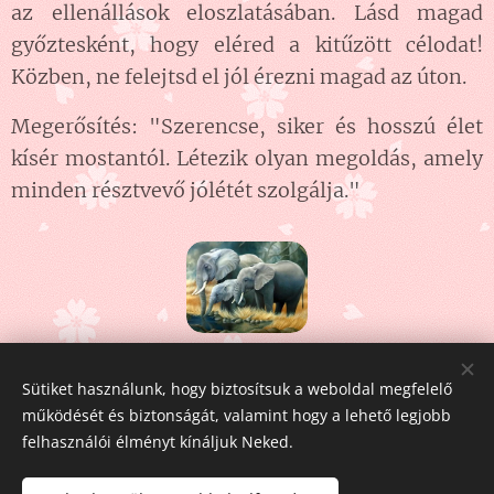
az ellenállások eloszlatásában. Lásd magad
győztesként, hogy eléred a kitűzött célodat!
Közben, ne felejtsd el jól érezni magad az úton.
Megerősítés: "Szerencse, siker és hosszú élet
kísér mostantól. Létezik olyan megoldás, amely
minden résztvevő jólétét szolgálja."
Share
Sütiket használunk, hogy biztosítsuk a weboldal megfelelő
működését és biztonságát, valamint hogy a lehető legjobb
felhasználói élményt kínáljuk Neked.