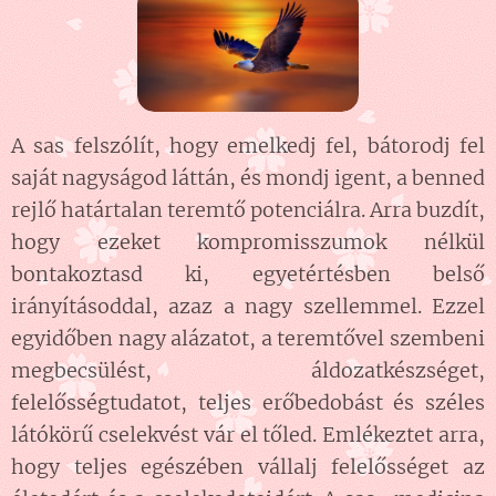
A sas felszólít, hogy emelkedj fel, bátorodj fel
saját nagyságod láttán, és mondj igent, a benned
rejlő határtalan teremtő potenciálra. Arra buzdít,
hogy ezeket kompromisszumok nélkül
bontakoztasd ki, egyetértésben belső
irányításoddal, azaz a nagy szellemmel. Ezzel
egyidőben nagy alázatot, a teremtővel szembeni
megbecsülést, áldozatkészséget,
felelősségtudatot, teljes erőbedobást és széles
látókörű cselekvést vár el tőled. Emlékeztet arra,
hogy teljes egészében vállalj felelősséget az