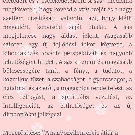
életedért és a cselekedeteidért. A sas- medicina
megköveteli, hogy kövesd a szív erejét és a nagy
szellem utasításait, valamint azt, hogy kiállj
magadért, képviseld saját utadat. A sas
megjelenése nagy áldást jelent. Magasabb
szinten egy új fejlődési fokot közvetít, a
kibontakozás további perspektíváit és nagyobb
lehetőségeit hirdeti. A sas a teremtés magasabb
bölcsességére tanít, a fényt, a tudatot, a
kozmikus tüzet, a szabadságot, a gyorsaságot, a
hatalmat és az erőt, a magasztos rendeltetést, az
éles felfogást, a spirituális vezetést, az
intelligenciát, az érthetőséget és az új
dimenziókat jelképezi.
Megerősítése: "A nagy szellem ereje átjárja