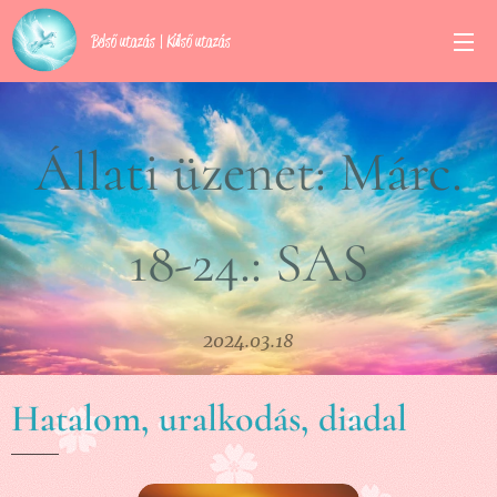
Belső utazás | Külső utazás
Állati üzenet: Márc.
18-24.: SAS
2024.03.18
Hatalom, uralkodás, diadal