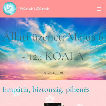
Belső utazás | Külső utazás
Állati üzenet: Május 6
- 12.: KOALA
2024.05.06
Empátia, biztonság, pihenés