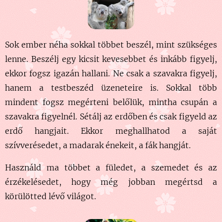
Sok ember néha sokkal többet beszél, mint szükséges
lenne. Beszélj egy kicsit kevesebbet és inkább figyelj,
ekkor fogsz igazán hallani. Ne csak a szavakra figyelj,
hanem a testbeszéd üzeneteire is. Sokkal több
mindent fogsz megérteni belőlük, mintha csupán a
szavakra figyelnél. Sétálj az erdőben és csak figyeld az
erdő hangjait. Ekkor megha
llhatod a saját
szívverésedet, a madarak énekeit, a fák hangját.
Használd ma többet a füledet, a szemedet és az
érzékelésedet, hogy még jobban megértsd a
körülötted lévő világot.