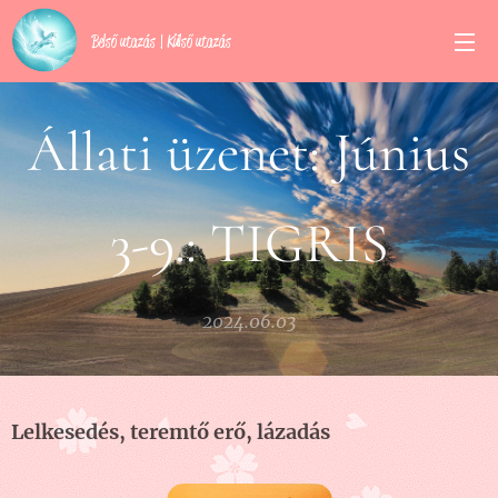
Belső utazás | Külső utazás
Állati üzenet: Június
3-9.: TIGRIS
2024.06.03
Lelkesedés, teremtő erő, lázadás