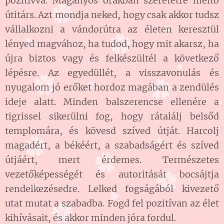
pozitívvá. Magányos órákban szeretetre méltó
útitárs. Azt mondja neked, hogy csak akkor tudsz
vállalkozni a vándorútra az életen keresztül
lényed magvához, ha tudod, hogy mit akarsz, ha
újra biztos vagy és felkészültél a következő
lépésre. Az egyedüllét, a visszavonulás és
nyugalom jó erőket hordoz magában a zendülés
ideje alatt. Minden balszerencse ellenére a
tigrissel sikerülni fog, hogy rátalálj belsőd
templomára, és kövesd szíved útját. Harcolj
magadért, a békéért, a szabadságért és szíved
útjáért, mert érdemes. Természetes
vezetőképességét és autoritását bocsájtja
rendelkezésedre. Lelked fogságából kivezető
utat mutat a szabadba. Fogd fel pozitívan az élet
kihívásait, és akkor minden jóra fordul.