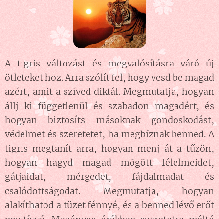
A tigris változást és megvalósításra váró új
ötleteket hoz. Arra szólít fel, hogy vesd be magad
azért, amit a szíved diktál. Megmutatja, hogyan
állj ki függetlenül és szabadon magadért, és
hogyan biztosíts másoknak gondoskodást,
védelmet és szeretetet, ha megbíznak benned. A
tigris megtanít arra, hogyan menj át a tűzön,
hogyan hagyd magad mögött félelmeidet,
gátjaidat, mérgedet, fájdalmadat és
csalódottságodat. Megmutatja, hogyan
alakíthatod a tüzet fénnyé, és a benned lévő erőt