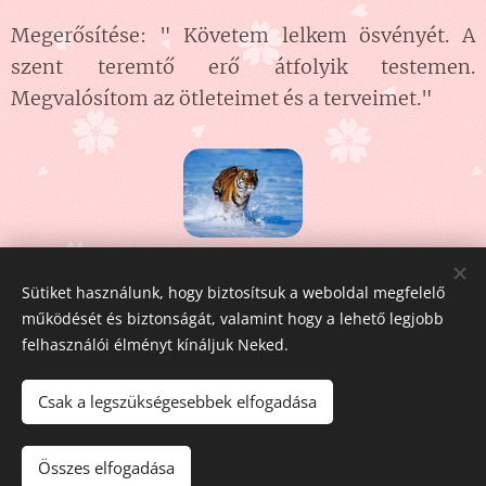
Megerősítése: " Követem lelkem ösvényét. A
szent teremtő erő átfolyik testemen.
Megvalósítom az ötleteimet és a terveimet."
Share
Sütiket használunk, hogy biztosítsuk a weboldal megfelelő
működését és biztonságát, valamint hogy a lehető legjobb
felhasználói élményt kínáljuk Neked.
Csak a legszükségesebbek elfogadása
Fehér Pegazus
2011-2026
Összes elfogadása
Az oldalt a
Webnode
működteti
Sütik