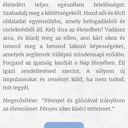
életedért teljes egészében felelősséget.
Szabadulj meg a kötöttségektől. Hozd női és férfi
oldaladat egyensúlyba, amely befogadásból és
cselekvésből áll. Kelj útra az életedben! Vadássz
arra, és küzdj meg az ellen, ami kárt okoz és
ismerd meg a benned lakozó képességeket,
amelyek segítenek túllépni mindennapi erődön.
Forgasd az igazság kardját a Nap fényében. Élj
igazi rendeltetésed szerint. A sólyom új
impulzusokat és reményt küld, ha nem tudod,
mit tegyél.
Megerősítése: "Fénnyel és glóriával irányítom
az életerőmet. Fényes siker kíséri tetteimet."