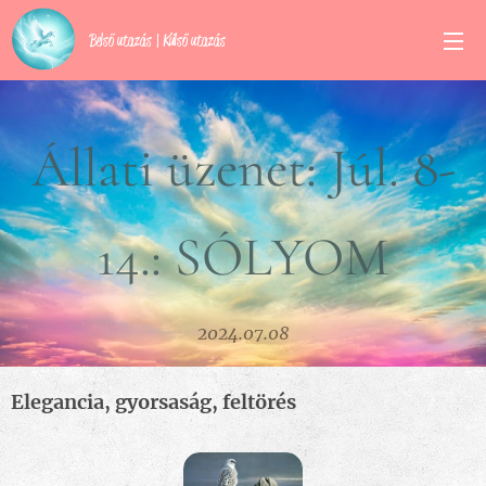
Belső utazás | Külső utazás
Állati üzenet: Júl. 8-
14.: SÓLYOM
2024.07.08
Elegancia, gyorsaság, feltörés