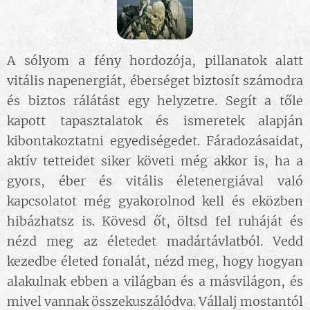
A sólyom a fény hordozója, pillanatok alatt
vitális napenergiát, éberséget biztosít számodra
és biztos rálátást egy helyzetre. Segít a tőle
kapott tapasztalatok és ismeretek alapján
kibontakoztatni egyediségedet. Fáradozásaidat,
aktív tetteidet siker követi még akkor is, ha a
gyors, éber és vitális életenergiával való
kapcsolatot még gyakorolnod kell és eközben
hibázhatsz is. Kövesd őt, öltsd fel ruháját és
nézd meg az életedet madártávlatból. Vedd
kezedbe életed fonalát, nézd meg, hogy hogyan
alakulnak ebben a világban és a másvilágon, és
mivel vannak összekuszálódva. Vállalj mostantól