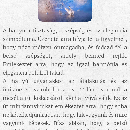
A hattyú a tisztaság, a szépség és az elegancia
szimbóluma. Üzenete arra hívja fel a figyelmet,
hogy nézz mélyen önmagadba, és fedezd fel a
belső szépséget, amely benned rejlik.
Emlékeztet arra, hogy az igazi harmónia és
elegancia belülről fakad.
A hattyú ugyanakkor az átalakulás és az
önismeret szimbóluma is. Talán ismered a
mesét a rút kiskacsáról, aki hattyúvá válik. Ez az
út mindannyiunkat emlékeztet arra, hogy soha
ne kételkedjünk abban, hogy kik vagyunk és mire
vagyunk képesek. Bízz abban, hogy a belső