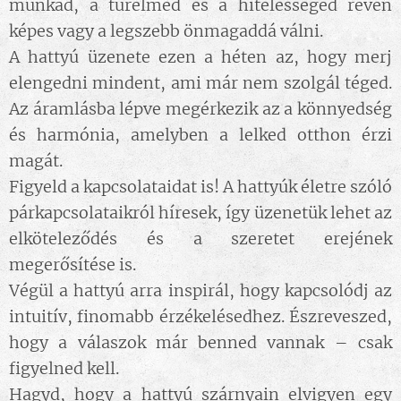
munkád, a türelmed és a hitelességed révén
képes vagy a legszebb önmagaddá válni.
A hattyú üzenete ezen a héten az, hogy merj
elengedni mindent, ami már nem szolgál téged.
Az áramlásba lépve megérkezik az a könnyedség
és harmónia, amelyben a lelked otthon érzi
magát.
Figyeld a kapcsolataidat is! A hattyúk életre szóló
párkapcsolataikról híresek, így üzenetük lehet az
elköteleződés és a szeretet erejének
megerősítése is.
Végül a hattyú arra inspirál, hogy kapcsolódj az
intuitív, finomabb érzékelésedhez. Észreveszed,
hogy a válaszok már benned vannak – csak
figyelned kell.
Hagyd, hogy a hattyú szárnyain elvigyen egy