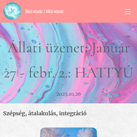
Belső utazás | Külső utazás
Állati üzenet: Január
27 - febr. 2.: HATTYÚ
2025.01.26
Szépség, átalakulás, integráció