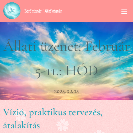
Belső utazás | Külső utazás
Állati üzenet: Február
5-11.: HÓD
2024.02.04
Vízió, praktikus tervezés,
átalakítás