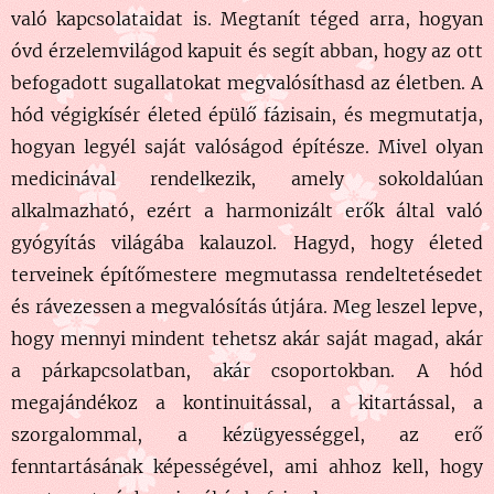
való kapcsolataidat is. Megtanít téged arra, hogyan
óvd érzelemvilágod kapuit és segít abban, hogy az ott
befogadott sugallatokat megvalósíthasd az életben. A
hód végigkísér életed épülő fázisain, és megmutatja,
hogyan legyél saját valóságod építésze. Mivel olyan
medicinával rendelkezik, amely sokoldalúan
alkalmazható, ezért a harmonizált erők által való
gyógyítás világába kalauzol. Hagyd, hogy életed
terveinek építőmestere megmutassa rendeltetésedet
és rávezessen a megvalósítás útjára. Meg leszel lepve,
hogy mennyi mindent tehetsz akár saját magad, akár
a párkapcsolatban, akár csoportokban. A hód
megajándékoz a kontinuitással, a kitartással, a
szorgalommal, a kézügyességgel, az erő
fenntartásának képességével, ami ahhoz kell, hogy