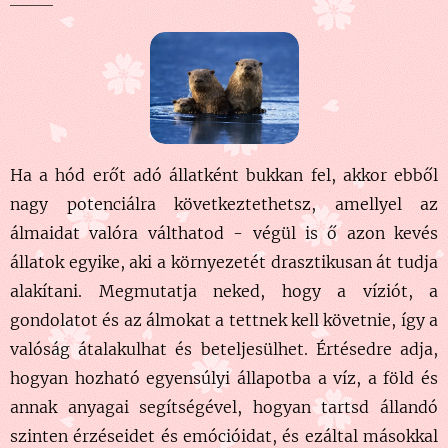
Ha a hód erőt adó állatként bukkan fel, akkor ebből
nagy potenciálra következtethetsz, amellyel az
álmaidat valóra válthatod - végül is ő azon kevés
állatok egyike, aki a környezetét drasztikusan át tudja
alakítani. Megmutatja neked, hogy a víziót, a
gondolatot és az álmokat a tettnek kell követnie, így a
valóság átalakulhat és bete
ljesülhet. Értésedre adja,
hogyan hozható egyensúlyi állapotba a víz, a föld és
annak anyagai segítségével, hogyan tartsd állandó
szinten érzéseidet és emócióidat, és ezáltal másokkal