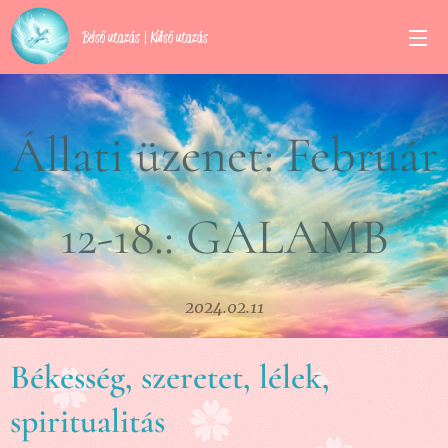
Belső utazás | Külső utazás
Állati üzenet: Február
12-18.: GALAMB
2024.02.11
Békesség, szeretet, lélek,
spiritualitás