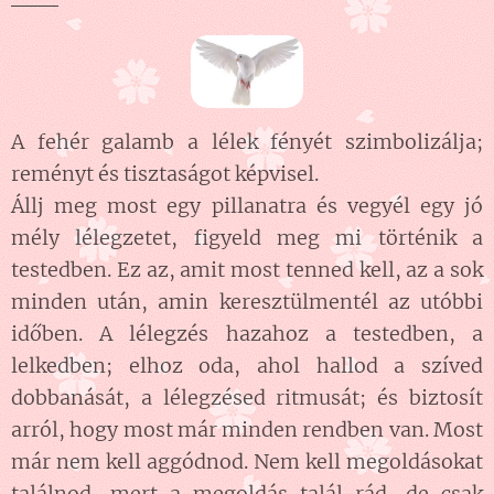
A fehér galamb a lélek fényét szimbolizálja;
reményt és tisztaságot képvisel.
Állj meg most egy pillanatra és vegyél egy jó
mély lélegzetet, figyeld meg mi történik a
testedben. Ez az, amit most tenned kell, az a sok
minden után, amin keresztülmentél az utóbbi
időben. A lélegzés hazahoz a testedben, a
lelkedben; elhoz oda, ahol hallod a szíved
dobbanását, a lélegzésed ritmusát; és biztosít
arról, hogy most már minden rendben van. Most
már nem kell aggódnod. Nem kell megoldásokat
találnod, mert a megoldás talál rád, de csak