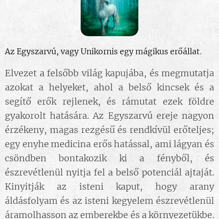
Az Egyszarvú, vagy Unikornis egy mágikus erőállat.
Elvezet a felsőbb világ kapujába, és megmutatja
azokat a helyeket, ahol a belső kincsek és a
segítő erők rejlenek, és rámutat ezek földre
gyakorolt hatására. Az Egyszarvú ereje nagyon
érzékeny, magas rezgésű és rendkívül erőteljes;
egy enyhe medicina erős hatással, ami lágyan és
csöndben bontakozik ki a fényből, és
észrevétlenül nyitja fel a belső potenciál ajtaját.
Kinyitják az isteni kaput, hogy arany
áldásfolyam és az isteni kegyelem észrevétlenül
áramolhasson az emberekbe és a környezetükbe.