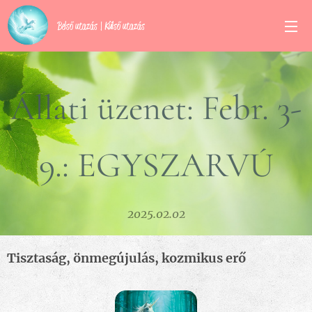
Belső utazás | Külső utazás
Állati üzenet: Febr. 3-
9.: EGYSZARVÚ
2025.02.02
Tisztaság, önmegújulás, kozmikus erő