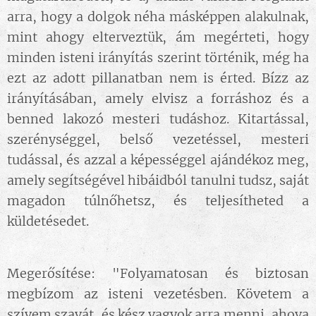
arra, hogy a dolgok néha másképpen alakulnak,
mint ahogy elterveztük, ám megérteti, hogy
minden isteni irányítás szerint történik, még ha
ezt az adott pillanatban nem is érted. Bízz az
irányításában, amely elvisz a forráshoz és a
benned lakozó mesteri tudáshoz. Kitartással,
szerénységgel, belső vezetéssel, mesteri
tudással, és azzal a képességgel ajándékoz meg,
amely segítségével hibáidból tanulni tudsz, saját
magadon túlnőhetsz, és teljesítheted a
küldetésedet.
Megerősítése: "Folyamatosan és biztosan
megbízom az isteni vezetésben. Követem a
szívem szavát, és kész vagyok arra menni, ahova