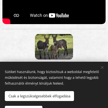
Share
Sütiket használunk, hogy biztosítsuk a weboldal megfelelő
működését és biztonságát, valamint hogy a lehető legjobb
felhasználói élményt kínáljuk Neked.
Csak a legszükségesebbek elfogadása
Fehér Pegazus
2011-2026