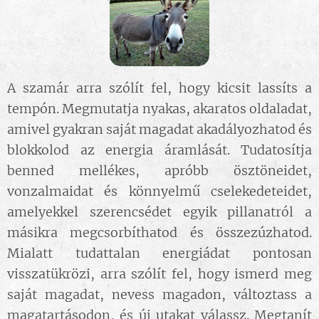
A szamár arra szólít fel, hogy kicsit lassíts a
tempón. Megmutatja nyakas, akaratos oldaladat,
amivel gyakran saját magadat akadályozhatod és
blokkolod az energia áramlását. Tudatosítja
benned mellékes, apróbb ösztöneidet,
vonzalmaidat és könnyelmű cselekedeteidet,
amelyekkel szerencsédet egyik pillanatról a
másikra megcsorbíthatod és összezúzhatod.
Mialatt tudattalan energiádat pontosan
visszatükrözi, arra szólít fel, hogy ismerd meg
saját magadat, nevess magadon, változtass a
magatartásodon, és új utakat válassz. Megtanít