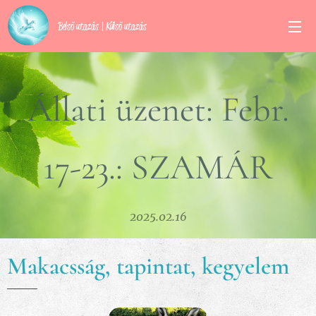
Belső utazás | Külső utazás
Állati üzenet: Febr.
17-23.: SZAMÁR
2025.02.16
Makacsság, tapintat, kegyelem