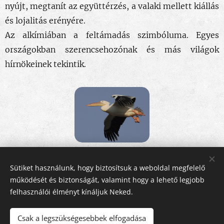
nyújt, megtanít az együttérzés, a valaki mellett kiállás
és lojalitás erényére.
Az alkímiában a feltámadás szimbóluma. Egyes
országokban szerencsehozónak és más világok
hírnökeinek tekintik.
Share
Sütiket használunk, hogy biztosítsuk a weboldal megfelelő
működését és biztonságát, valamint hogy a lehető legjobb
felhasználói élményt kínáljuk Neked.
Csak a legszükségesebbek elfogadása