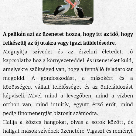
A pelikán azt az üzenetet hozza, hogy itt az idő, hogy
felkészülj az új utakra vagy igazi küldetésedre
.
Megnyitja szívedet és az érzelmi életedet. Jó
kapcsolatba hoz a környezeteddel, és üzeneteket küld,
amelyekre szükséged van, hogy a fennálló feladatokat
megoldd. A gondoskodást, a másokért és a
közösségért vállalt felelősséget és az önfeláldozást
képviseli. Mivel mind a levegőben, mind a vízben
otthon van, mind intuitív, együtt érző erőt, mind
pedig finomenergiát biztosít számodra.
Hallja a köztes hangokat, olvas a sorok között, és
hallgat mások szívének üzenetére. Vigaszt és reményt