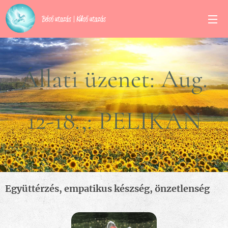
Belső utazás | Külső utazás
Állati üzenet: Aug.
12-18.,: PELIKÁN
2024.08.11
Együttérzés, empatikus készség, önzetlenség