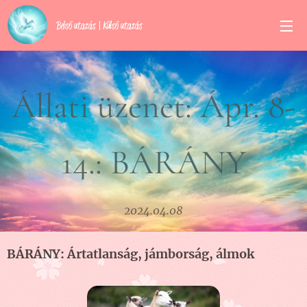
Belső utazás | Külső utazás
Állati üzenet: Ápr. 8-
14.: BÁRÁNY
2024.04.08
BÁRÁNY: Ártatlanság, jámborság, álmok