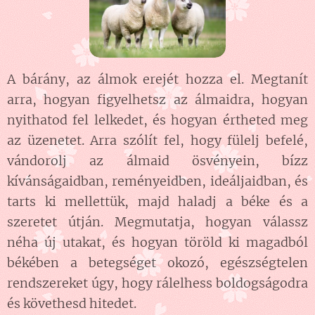
A bárány, az álmok erejét hozza el. Megtanít
arra, hogyan figyelhetsz az álmaidra, hogyan
nyithatod fel lelkedet, és hogyan értheted meg
az üzenetet. Arra szólít fel, hogy fülelj befelé,
vándorolj az álmaid ösvényein, bízz
kívánságaidban, reményeidben, ideáljaidban, és
tarts ki mellettük, majd haladj a béke és a
szeretet útján. Megmutatja, hogyan válassz
néha új utakat, és hogyan töröld ki magadból
békében a betegséget okozó, egészségtelen
rendszereket úgy, hogy rálelhess boldogságodra
és követhesd hitedet.