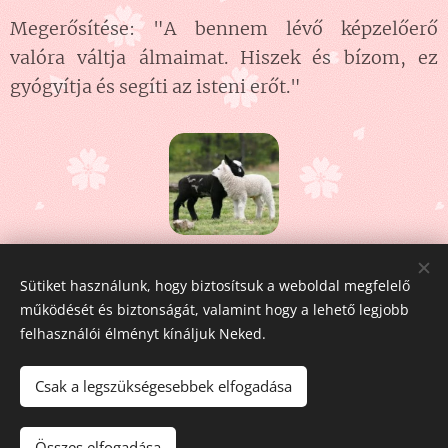
Megerősítése: "A bennem lévő képzelőerő
valóra váltja álmaimat. Hiszek és bízom, ez
gyógyítja és segíti az isteni erőt."
Share
Sütiket használunk, hogy biztosítsuk a weboldal megfelelő
működését és biztonságát, valamint hogy a lehető legjobb
felhasználói élményt kínáljuk Neked.
Csak a legszükségesebbek elfogadása
Fehér Pegazus
2011-2026
Összes elfogadása