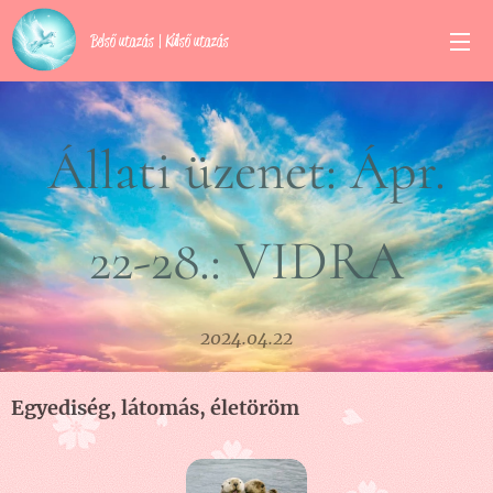
Belső utazás | Külső utazás
Állati üzenet: Ápr.
22-28.: VIDRA
2024.04.22
Egyediség, látomás, életöröm