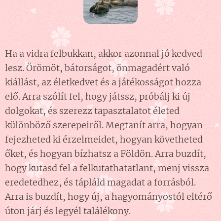
Ha a vidra felbukkan, akkor azonnal jó kedved
lesz. Örömöt, bátorságot, önmagadért való
kiállást, az életkedvet és a játékosságot hozza
elő. Arra szólít fel, hogy játssz, próbálj ki új
dolgokat, és szerezz tapasztalatot életed
különböző szerepeiről. Megtanít arra, hogyan
fejezheted ki érzelmeidet, hogyan követheted
őket, és hogyan bízhatsz a Földön. Arra buzdít,
hogy kutasd fel a felkutathatatlant, menj vissza
eredetedhez, és tápláld magadat a forrásból.
Arra is buzdít, hogy új, a hagyományostól eltérő
úton járj és legyél találékony.