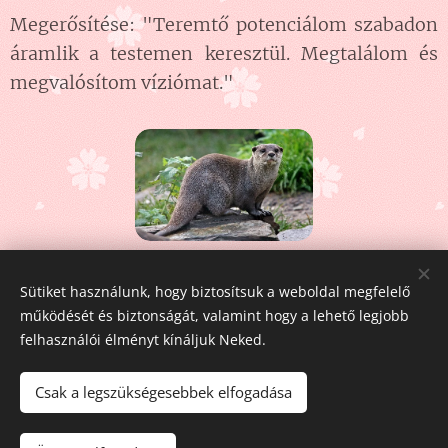
Megerősítése: "Teremtő potenciálom szabadon
áramlik a testemen keresztül. Megtalálom és
megvalósítom víziómat."
Share
Sütiket használunk, hogy biztosítsuk a weboldal megfelelő
működését és biztonságát, valamint hogy a lehető legjobb
felhasználói élményt kínáljuk Neked.
Csak a legszükségesebbek elfogadása
Fehér Pegazus
2011-2026