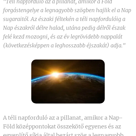
"Téli napforduló az a pillanat, amikor a Föld
forgástengelye a legnagyobb szögben hajlik el a Nap
sugaraitól. Az északi féltekén a téli napfordulóig a
Nap északról délre halad, utána pedig délről észak
felé kezd mozogni, és az év legrövidebb nappalát
(következésképpen a leghosszabb éjszakát) adja."
A téli napforduló az a pillanat, amikor a Nap-
Föld középpontokat összekötő egyenes és az
egyenlítő síkja által bezárt szög a legnagyobb