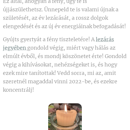
Ez által, ahogyan a fény, úgy te is
újjászülethetsz. Ünnepeld te is valami újnak a
születését, az év lezárását, a rossz dolgok
elengedését és az új év energiáinak befogadását!
Gyújts gyertyát a fény tiszteletére! A
lezárás
jegyében
gondold végig, miért vagy hálás az
elmúlt évből, és mondj köszönetet érte! Gondold
végig a kihívásokat, nehézségeket is, és hogy
ezek mire tanítottak! Vedd sorra, mi az, amit
szeretnél magaddal vinni 2022-be, és ezekre
koncentrálj!